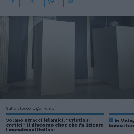
Sullo stesso argomento:
Volano stracci islamici. "Cristiani
In Mala
eretici", il discorso choc che fa litigare
boicottare
i musulmani italiani