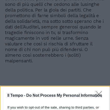
sono di più quelli che cedono alle lusinghe
della politica. Per la gioia dei partiti. Che
promettono di farne simboli della legalità e
della solidarietà, ma sotto sotto sperano che i
dati dell'Auditel, sempre generosi quando le
tragedie finiscono in tv, si trasformino
magicamente in voti nelle urne. Senza
valutare che così si rischia di sfruttare il
nome di chi non può più difendersi. O
almeno così sosterrebbero i (soliti)
malpensanti.
Il Tempo -
Do Not Process My Personal Information
If you wish to opt-out of the sale, sharing to third parties, or