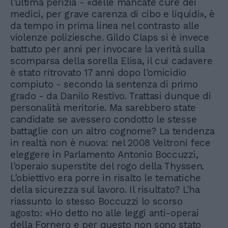
l'ultima perizia - «delle mancate cure dei
medici, per grave carenza di cibo e liquidi», è
da tempo in prima linea nel contrasto alle
violenze poliziesche. Gildo Claps si è invece
battuto per anni per invocare la verità sulla
scomparsa della sorella Elisa, il cui cadavere
è stato ritrovato 17 anni dopo l'omicidio
compiuto - secondo la sentenza di primo
grado - da Danilo Restivo. Trattasi dunque di
personalità meritorie. Ma sarebbero state
candidate se avessero condotto le stesse
battaglie con un altro cognome? La tendenza
in realtà non è nuova: nel 2008 Veltroni fece
eleggere in Parlamento Antonio Boccuzzi,
l'operaio superstite del rogo della Thyssen.
L'obiettivo era porre in risalto le tematiche
della sicurezza sul lavoro. Il risultato? L'ha
riassunto lo stesso Boccuzzi lo scorso
agosto: «Ho detto no alle leggi anti-operai
della Fornero e per questo non sono stato