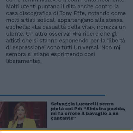
Molti utenti puntano il dito anche contro la
casa discografica di Tony Effe, notando come
molti artisti solidali appartengano alla stessa
etichetta: «La casualità della vita», ironizza un
utente. Un altro osserva: «Fa ridere che gli
artisti che si stanno esponendo per la ‘libertà
di espressione’ sono tutti Universal. Non mi
sembra si stiano esprimendo così
liberamente».
Selvaggia Lucarelli senza
pietà col Pd: “Sinistra pavida,
mi fa orrore il bavaglio a un
cantante”