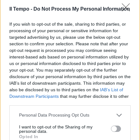
Il Tempo -
Do Not Process My Personal Information
If you wish to opt-out of the sale, sharing to third parties, or
A rincarare la dose anche Vladimir Luxuria
processing of your personal or sensitive information for
che cita in un post un verso di Tony Effe («Mi
targeted advertising by us, please use the below opt-out
section to confirm your selection. Please note that after your
dici che sono un tipo violento/ Però vieni solo
opt-out request is processed you may continue seeing
quando ti meno…») per poi sottolineare la
interest-based ads based on personal information utilized by
presa di posizione degli altri artisti:
us or personal information disclosed to third parties prior to
«Mahmood e Mara Sattei decidono di non
your opt-out. You may separately opt-out of the further
partecipare al capodanno a Roma in
disclosure of your personal information by third parties on the
solidarietà contro il passo indietro del
IAB’s list of downstream participants. This information may
Campidoglio sull’esibizione del trapper
also be disclosed by us to third parties on the
IAB’s List of
romano. Emma e Giorgia parlano di censura».
Downstream Participants
that may further disclose it to other
Da qui la provocazione: «Quindi da ora in poi
third parties.
sdoganiamo qualsiasi linguaggio misogino,
Personal Data Processing Opt Outs
omofobo, contro i disabili perché chi si
oppone a questo linguaggio viene tacciato di
I want to opt-out of the Sharing of my
censura. Si fanno gli interessi delle donne o
personal data.
Opted In
delle case discografiche?».