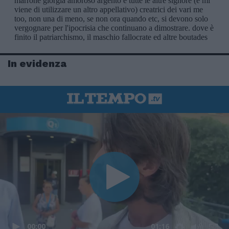
In evidenza
00:00
01:16