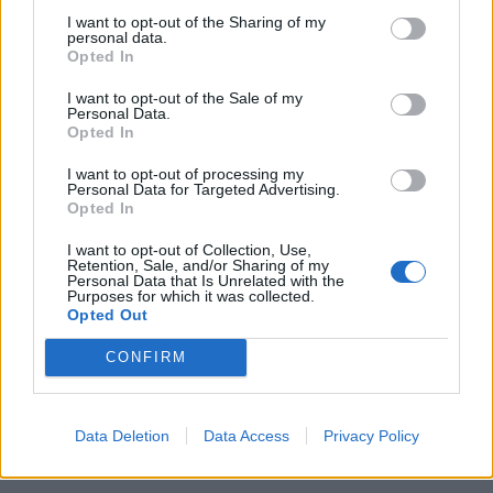
sotto questa nuvola scura”, continua prima di
I want to opt-out of the Sharing of my
fare un cenno alla vicenda di Chico Forti:
personal data.
Opted In
“Adesso è tornato in Italia - ha detto Amanda
Knox - finalmente. Ma è una storia tragica,
I want to opt-out of the Sale of my
che è successa anche nel mio paese.
Personal Data.
Opted In
Speriamo che riuscirà ad uscire”.
I want to opt-out of processing my
Personal Data for Targeted Advertising.
Opted In
I want to opt-out of Collection, Use,
Retention, Sale, and/or Sharing of my
Personal Data that Is Unrelated with the
Purposes for which it was collected.
Opted Out
CONFIRM
Data Deletion
Data Access
Privacy Policy