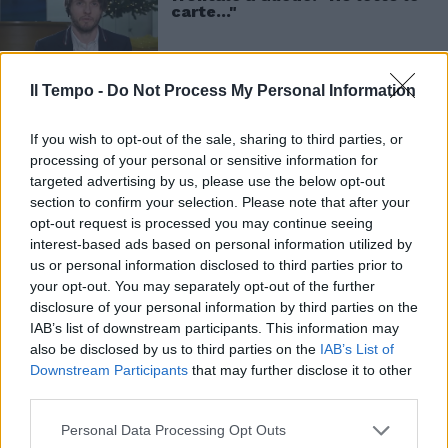
carte..."
Il Tempo -
Do Not Process My Personal Information
If you wish to opt-out of the sale, sharing to third parties, or
processing of your personal or sensitive information for
targeted advertising by us, please use the below opt-out
Quella notte pesa ancora nella sua vita, dice:
section to confirm your selection. Please note that after your
“Io ero una studentessa anonima prima di
opt-out request is processed you may continue seeing
questa cosa e sono diventata la ragazza più
interest-based ads based on personal information utilized by
odiata nel mondo. Sono stata accusata di
us or personal information disclosed to third parties prior to
omicidio, di calunnia, ho rappresentato tutte
your opt-out. You may separately opt-out of the further
le cose brutte che si possono pensare di una
disclosure of your personal information by third parties on the
donna e adesso, come mamma, sento il peso
IAB’s list of downstream participants. This information may
di questo stigma e sono qua per ribadire che
also be disclosed by us to third parties on the
IAB’s List of
ho detto la verità da sempre. Ho avuto
Downstream Participants
that may further disclose it to other
ragione da sempre e sono innocente”. “Voglio
third parties.
che la storia ricordi la verità anche per i miei
Personal Data Processing Opt Outs
bambini, perché non devono anche vivere