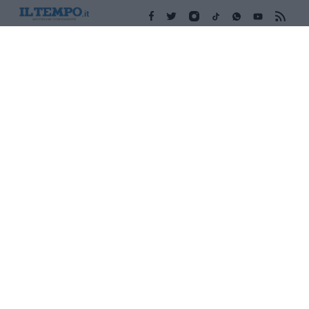
Edicola digitale
Il Tempo Shopping
Cookie Policy
Privacy Policy
Condizioni Generali
Contatti
Pubblicità
Credits
Modello 231
Preferenze Privacy
Assistenza
Sede legale: Piazza Colonna, 366 - 00187 Roma CF e P. Iva e
Iscriz. Registro Imprese Roma: 13486391009 REA Roma n°
1450962 Cap. Sociale € 25.000,00 i.v. © Copyright IlTempo. Srl -
ISSN (sito web): 1721-4084
TORNA SU