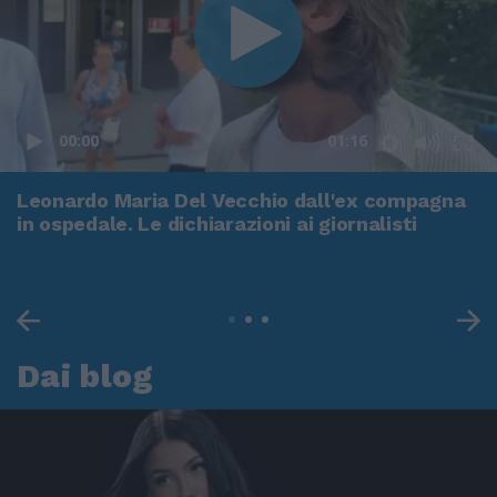
00:00
01:16
Leonardo Maria Del Vecchio dall'ex compagna
in ospedale. Le dichiarazioni ai giornalisti
Dai blog