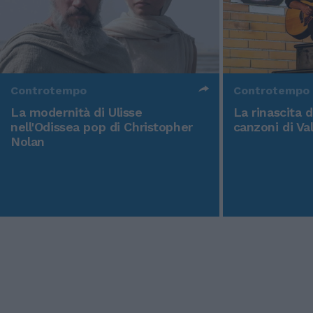
Controtempo
Controtempo
La modernità di Ulisse
La rinascita 
nell'Odissea pop di Christopher
canzoni di Va
Nolan