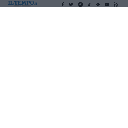
Edicola digitale
Il Tempo Shopping
Cookie Policy
Privacy Policy
Condizioni Generali
Contatti
Pubblicità
Credits
Modello 231
Preferenze Privacy
Assistenza
Sede legale: Piazza Colonna, 366 - 00187 Roma CF e P. Iva e
Iscriz. Registro Imprese Roma: 13486391009 REA Roma n°
1450962 Cap. Sociale € 25.000,00 i.v. © Copyright IlTempo. Srl -
ISSN (sito web): 1721-4084
TORNA SU