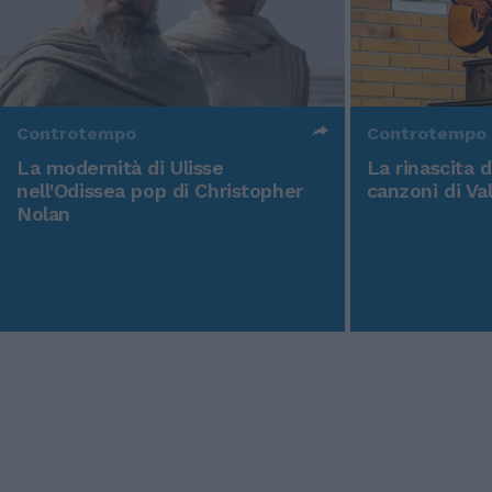
Controtempo
Controtempo
La modernità di Ulisse
La rinascita 
nell'Odissea pop di Christopher
canzoni di Va
Nolan