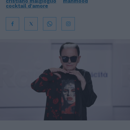
cristiano malgioglio
mahmood
cocktail d'amore