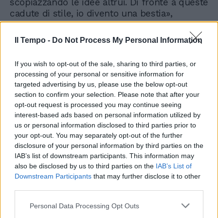
scopiazzando le idee altrui. Di fronte a queste
cadute di stile, io divento una bestia»,
conclude Malgioglio, che in queste settimane
si gode il successo di un altro suo brano
Il Tempo -
Do Not Process My Personal Information
senza tempo "Ancora ancora ancora"
remixato da Mark Ronson.
If you wish to opt-out of the sale, sharing to third parties, or
processing of your personal or sensitive information for
targeted advertising by us, please use the below opt-out
section to confirm your selection. Please note that after your
opt-out request is processed you may continue seeing
interest-based ads based on personal information utilized by
us or personal information disclosed to third parties prior to
your opt-out. You may separately opt-out of the further
disclosure of your personal information by third parties on the
IAB’s list of downstream participants. This information may
also be disclosed by us to third parties on the
IAB’s List of
Downstream Participants
that may further disclose it to other
third parties.
Personal Data Processing Opt Outs