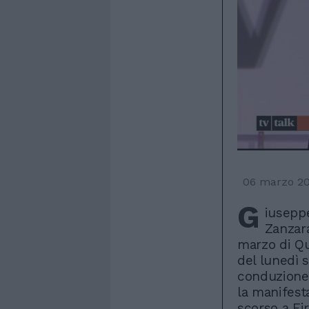
06 marzo 2
G
iuseppe
Zanzara
marzo di Qu
del lunedì 
conduzione
la manifesta
scorso a Fir