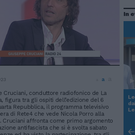
In 
a
a
023
a
 Cruciani, conduttore radiofonico de La
Le
, figura tra gli ospiti dell’edizione del 6
da
arta Repubblica, il programma televisivo
Rudy Giuliani a Come States?
Le
sera di Rete4 che vede Nicola Porro alla
Trump, Meloni e la strategia
. Cruciani affronta come primo argomento
americana
zione antifascista che si è svolta sabato
enze ed ha visto la partecipazione, tra gli