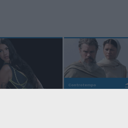
Controtempo
La modernità di Ulisse
po
nell'Odissea pop di
Christopher Nolan
o Anna, la rapper
rd cala un altro