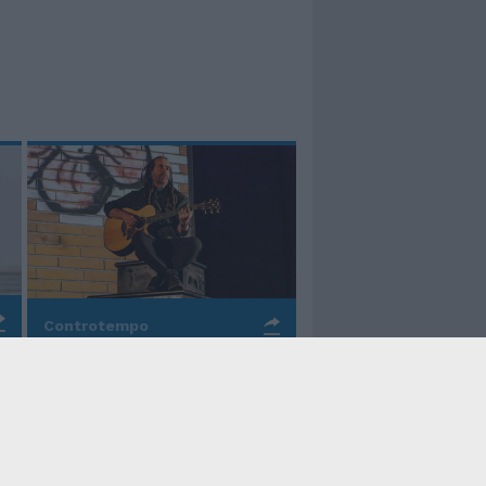
Controtempo
La rinascita della melodia
nelle canzoni di Valerio
Piccolo