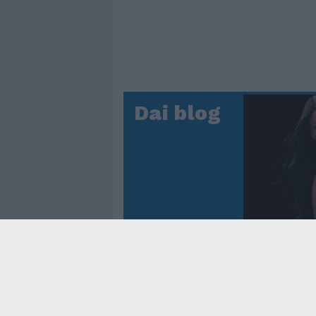
Dai blog
Controtem
Fenomen
dei reco
asso