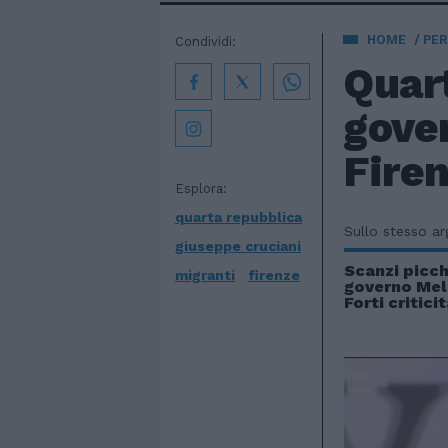
HOME
PE
Condividi:
Quart
gover
Fire
Esplora:
quarta repubblica
Sullo stesso a
giuseppe cruciani
Scanzi picch
migranti
firenze
governo Mel
Forti critici