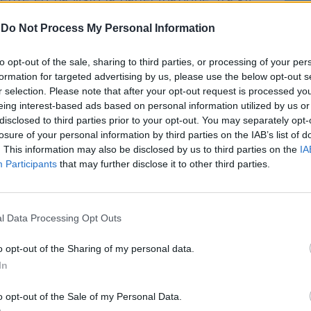
ly Schlein (Pd), Giuseppe Conte (M5S) e
-
Do Not Process My Personal Information
ndini (Cgil): “La manifestazione di Firenze
perazione di sciacallaggio politico su un
onaca. Abbiamo visto un corteo pieno di
to opt-out of the sale, sharing to third parties, or processing of your per
fronti di un governo definito fascista e la
formation for targeted advertising by us, please use the below opt-out s
r selection. Please note that after your opt-out request is processed y
ale degli anarchici a Torino. Abbiamo un
eing interest-based ads based on personal information utilized by us or
esistente come quello del fascismo e
disclosed to third parties prior to your opt-out. You may separately opt-
n pericolo esistente”.
losure of your personal information by third parties on the IAB’s list of
. This information may also be disclosed by us to third parties on the
IA
Participants
that may further disclose it to other third parties.
l Data Processing Opt Outs
Scanzi picchia duro sul
governo Meloni:
o opt-out of the Sharing of my personal data.
“Migranti? Forti criticità”
In
o opt-out of the Sale of my Personal Data.