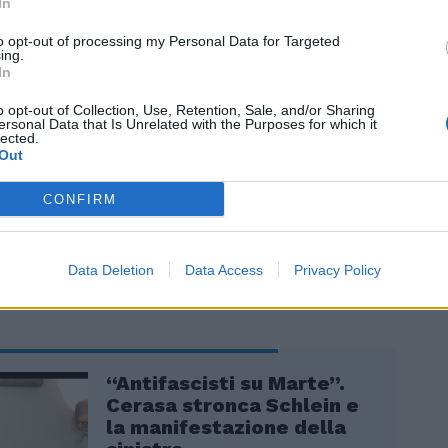
In
to opt-out of processing my Personal Data for Targeted
ing.
In
o opt-out of Collection, Use, Retention, Sale, and/or Sharing
ersonal Data that Is Unrelated with the Purposes for which it
lected.
 concede anche una difesa nei confronti
Out
vo guidato da Giorgia Meloni sulle
caturite dai morti in mare a Cutro: “I
CONFIRM
 cosa più incredibile sono stati i titoli che
to il governo come volgari assassini”.
Data Deletion
Data Access
Privacy Policy
“Antifascisti su Marte”.
Cerasa stronca Schlein e
la manifestazione della