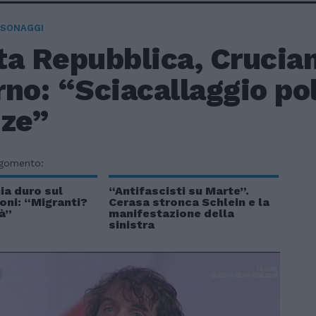
RSONAGGI
a Repubblica, Crucian
no: “Sciacallaggio pol
nze”
rgomento:
ia duro sul
“Antifascisti su Marte”.
oni: “Migranti?
Cerasa stronca Schlein e la
tà”
manifestazione della
sinistra