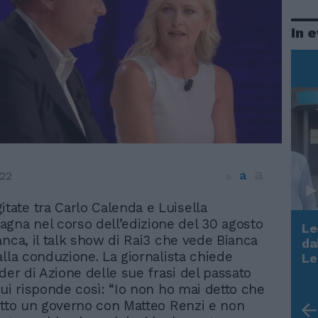
In 
a
a
022
a
itate tra Carlo Calenda e Luisella
gna nel corso dell’edizione del 30 agosto
Le
anca, il talk show di Rai3 che vede Bianca
da
Rudy Giuliani a Come States?
alla conduzione. La giornalista chiede
Le
Trump, Meloni e la strategia
der di Azione delle sue frasi del passato
americana
lui risponde così: “Io non ho mai detto che
atto un governo con Matteo Renzi e non