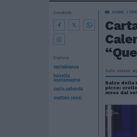
HOME
PE
Condividi:
Carta
Cale
“Que
Esplora:
cartabianca
Sullo stesso a
luisella
costamagna
Balzo della L
picco: croll
carlo calenda
mese dal vo
matteo renzi