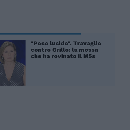
"Poco lucido". Travaglio
contro Grillo: la mossa
che ha rovinato il M5s