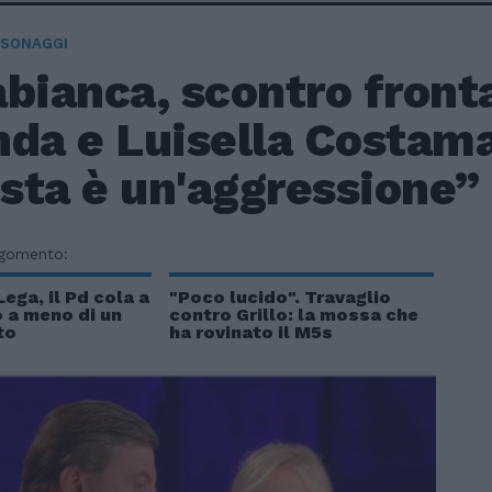
RSONAGGI
bianca, scontro fronta
nda e Luisella Costam
sta è un'aggressione”
rgomento:
ega, il Pd cola a
"Poco lucido". Travaglio
o a meno di un
contro Grillo: la mossa che
to
ha rovinato il M5s