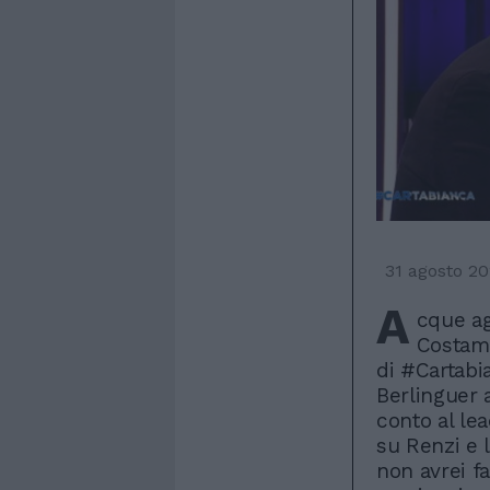
31 agosto 2
A
cque ag
Costama
di #Cartabi
Berlinguer 
conto al lea
su Renzi e 
non avrei f