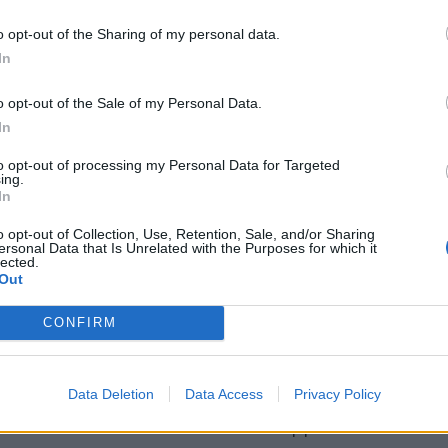
meno di un mese dal voto
o opt-out of the Sharing of my personal data.
In
o opt-out of the Sale of my Personal Data.
In
to opt-out of processing my Personal Data for Targeted
ing.
In
ricorda con precisione la frase di
o opt-out of Collection, Use, Retention, Sale, and/or Sharing
fare politica con Renzi e lui perde le
ersonal Data that Is Unrelated with the Purposes for which it
lected.
e voci che si accavallano e le continue
Out
 particolare per quella sull’agenda
 vogliamo parlare mi deve lasciar
CONFIRM
Lei ha parlato tanto, lei dovrebbe fare
de e io dovrei poterle rispondere. Sono
per rispondere a delle domande, ma così
Data Deletion
Data Access
Privacy Policy
ione, il modo in cui lei lo pone è chiaro”.
prova a smorzare i toni: “Siete troppo