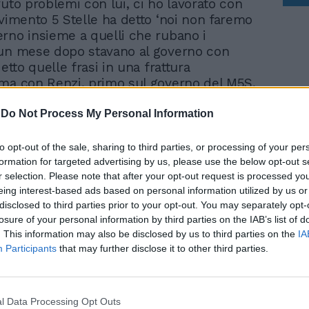
vuto problemi con lui, ci ho lavorato con
ovimento 5 Stelle ha detto ‘noi non faremo
rno insieme a quelli che rubano i
 un mese dopo stavano al governo con
detto quelle frasi in una frattura
ma con Renzi, primo sul governo del M5S,
la questione delle consulenze, che ci
ra. Io non prendo nessun tipo di
-
Do Not Process My Personal Information
da nessuno fino a che faccio politica, che
 pubblico, straniero o italiano. Io non ho
to opt-out of the sale, sharing to third parties, or processing of your per
enzi di abbandonare quelle consulenze,
formation for targeted advertising by us, please use the below opt-out s
r selection. Please note that after your opt-out request is processed y
 sbagliava a farle e lo ribadisco”.
eing interest-based ads based on personal information utilized by us or
disclosed to third parties prior to your opt-out. You may separately opt-
losure of your personal information by third parties on the IAB’s list of
. This information may also be disclosed by us to third parties on the
IA
Participants
that may further disclose it to other third parties.
Balzo della Lega, il Pd
cola a picco: crollo a
l Data Processing Opt Outs