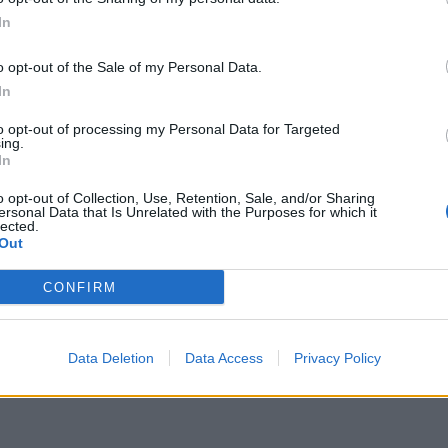
In
i scorsi, infatti, la tv satellitare al-Jazeera
i notizie diffuse da Hamas aveva riferito
o opt-out of the Sale of my Personal Data.
con il capo dell’intelligence egiziana,
In
, incentrati su un accordo per il cessate
to opt-out of processing my Personal Data for Targeted
 Israele e la consegna di aiuti umanitari
ing.
a di Gaza.
In
o opt-out of Collection, Use, Retention, Sale, and/or Sharing
ersonal Data that Is Unrelated with the Purposes for which it
lected.
Out
CONFIRM
Data Deletion
Data Access
Privacy Policy