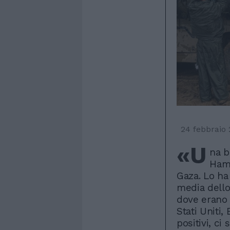
24 febbraio
«U
na b
Hama
Gaza. Lo ha 
media dello 
dove erano 
Stati Uniti,
positivi, ci