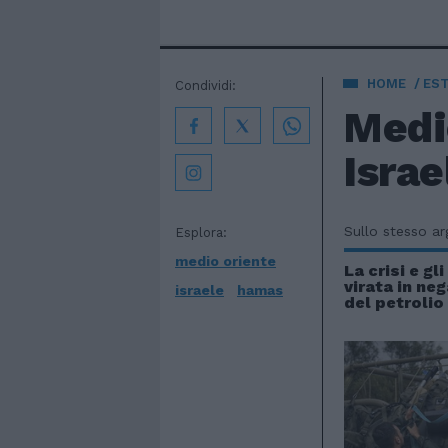
HOME
EST
Condividi:
Medi
Israe
Sullo stesso a
Esplora:
medio oriente
La crisi e gl
virata in neg
israele
hamas
del petrolio