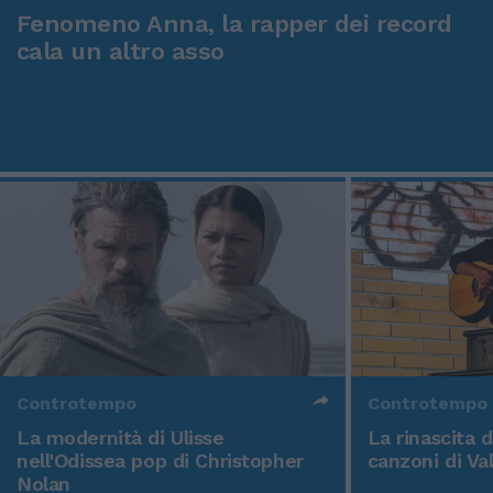
Fenomeno Anna, la rapper dei record
cala un altro asso
Controtempo
Controtempo
La modernità di Ulisse
La rinascita 
nell'Odissea pop di Christopher
canzoni di Va
Nolan