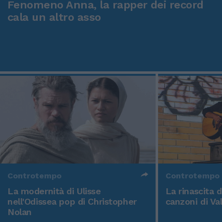
Fenomeno Anna, la rapper dei record
cala un altro asso
Controtempo
Controtempo
La modernità di Ulisse
La rinascita 
nell'Odissea pop di Christopher
canzoni di Va
Nolan