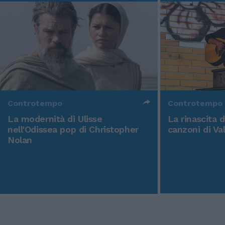
Controtempo
Controtempo
La modernità di Ulisse
La rinascita 
nell'Odissea pop di Christopher
canzoni di Va
Nolan