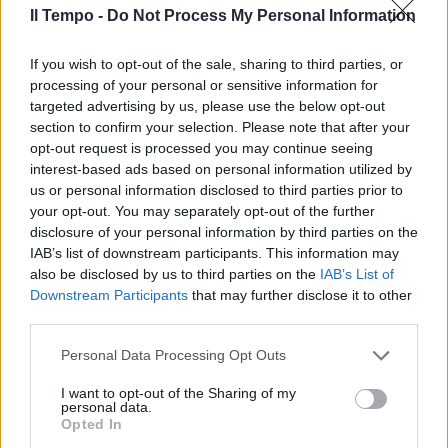
dolore, rossore e gonfiore. Le più aggressive
Il Tempo -
Do Not Process My Personal Information
sono le vespe. Circa il 10% delle persone
punte da tali insetti ha importanti reazioni
If you wish to opt-out of the sale, sharing to third parties, or
come orticaria generalizzata, nausea, vomito,
processing of your personal or sensitive information for
dispnea e difficoltà respiratoria, calo di
targeted advertising by us, please use the below opt-out
pressione. In alcuni casi può manifestarsi
section to confirm your selection. Please note that after your
uno shock anafilattico con grave calo della
opt-out request is processed you may continue seeing
pressione arteriosa che può portare anche al
interest-based ads based on personal information utilized by
decesso. Come difendersi: installare
us or personal information disclosed to third parties prior to
zanzariere su porte e finestre; provvedere a
your opt-out. You may separately opt-out of the further
disclosure of your personal information by third parties on the
una corretta gestione dei rifiuti e degli
IAB’s list of downstream participants. This information may
alimenti; evitare l’abbandono incontrollato di
also be disclosed by us to third parties on the
IAB’s List of
sostanze organiche (in particolare zuccheri,
Downstream Participants
that may further disclose it to other
carni, e altre sostanze proteiche) fortemente
third parties.
attrattive per api, vespe e calabroni;
mantenere la calma e non tentare mai di
Personal Data Processing Opt Outs
scacciarle con gesti bruschi della mano, che
I want to opt-out of the Sharing of my
possono indurre l’insetto a pungere. Cosa
personal data.
fare in caso di puntura: in caso di puntura
Opted In
d'ape è necessario togliere subito il