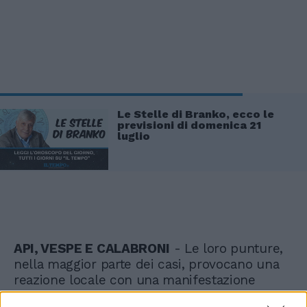
Le Stelle di Branko, ecco le
previsioni di domenica 21
luglio
API, VESPE E CALABRONI
- Le loro punture,
nella maggior parte dei casi, provocano una
reazione locale con una manifestazione
cutanea di pochi centimetri di diametro,