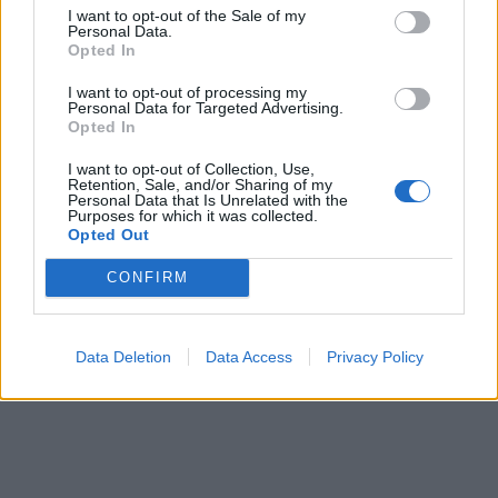
I want to opt-out of the Sale of my
pungiglione, aiutandosi con una pinzetta;
Personal Data.
applicare del ghiaccio per ridurre
Opted In
l'infiammazione prodotta dal veleno; se la
I want to opt-out of processing my
reazione è estesa utilizzare subito un
Personal Data for Targeted Advertising.
cortisonico e un antistaminico. Se la reazione
Opted In
è grave è necessario chiamare
I want to opt-out of Collection, Use,
tempestivamente il pronto soccorso.
Retention, Sale, and/or Sharing of my
Personal Data that Is Unrelated with the
Purposes for which it was collected.
Opted Out
CONFIRM
Data Deletion
Data Access
Privacy Policy