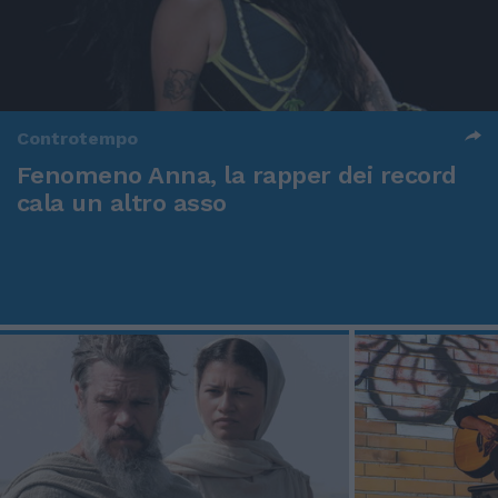
Controtempo
Fenomeno Anna, la rapper dei record
cala un altro asso