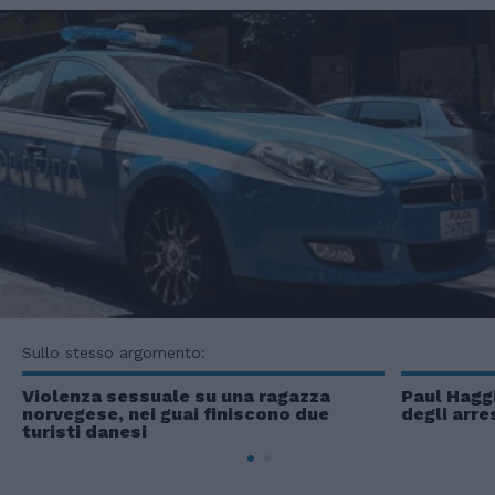
Sullo stesso argomento:
Violenza sessuale su una ragazza
Paul Haggi
norvegese, nei guai finiscono due
degli arre
turisti danesi