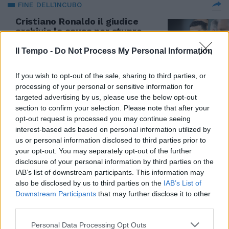
FINE DELL'INCUBO
Cristiano Ronaldo il giudice
archivia la causa per stupro.
Cosa vuole adesso Cr7
Il Tempo -
Do Not Process My Personal Information
11/06/2022
If you wish to opt-out of the sale, sharing to third parties, or
L'AGGRESSIONE
processing of your personal or sensitive information for
targeted advertising by us, please use the below opt-out
La butta a terra e prova a
section to confirm your selection. Please note that after your
stuprarla in pieno giorno: come
opt-out request is processed you may continue seeing
hanno fermato la bestia, orrore
interest-based ads based on personal information utilized by
in strada
us or personal information disclosed to third parties prior to
27/03/2022
your opt-out. You may separately opt-out of the further
disclosure of your personal information by third parties on the
IAB’s list of downstream participants. This information may
UN VICOLO DI ROMA
also be disclosed by us to third parties on the
IAB’s List of
La doppia violenza dei tunisini di
Downstream Participants
that may further disclose it to other
Centocelle: accusati pure di
third parties.
sequestro di persona oltre che
di stupro
Personal Data Processing Opt Outs