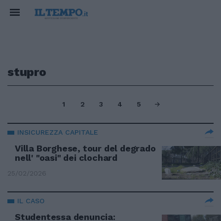
stupro
1
2
3
4
5
INSICUREZZA CAPITALE
Villa Borghese, tour del degrado
nell' "oasi" dei clochard
25/02/2026
IL CASO
Studentessa denuncia: