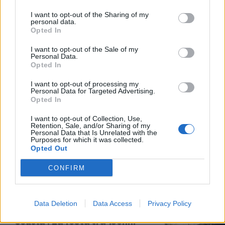
25/03/2022
I want to opt-out of the Sharing of my
personal data.
Opted In
VIOLENZA AL TORRINO
I want to opt-out of the Sale of my
La stupra in macchina,
Personal Data.
arrestato ex consigliere
Opted In
comunale di Anzio
I want to opt-out of processing my
27/02/2022
Personal Data for Targeted Advertising.
Opted In
INCHIESTA A ROMA
I want to opt-out of Collection, Use,
Retention, Sale, and/or Sharing of my
Droga dello stupro, spunta il
Personal Data that Is Unrelated with the
Purposes for which it was collected.
nome del senatore Pd Tommaso
Opted Out
Cerno
16/02/2022
CONFIRM
IL CASO A REGGIO EMILIA
Data Deletion
Data Access
Privacy Policy
"Violentata dal compagno di
scuola". La festa tra 15enni