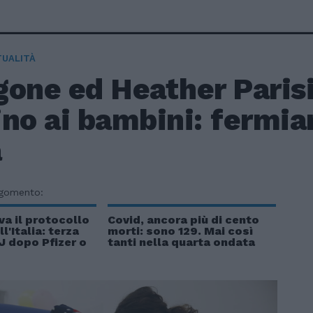
TUALITÀ
one ed Heather Parisi
ino ai bambini: fermi
a
rgomento:
a il protocollo
Covid, ancora più di cento
l'Italia: terza
morti: sono 129. Mai così
J dopo Pfizer o
tanti nella quarta ondata