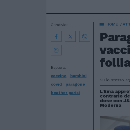
HOME
AT
Condividi:
Parag
vacc
folli
Esplora:
vaccino
bambini
Sullo stesso a
covid
paragone
L'Ema approv
heather parisi
contrario del
dose con J&
Moderna