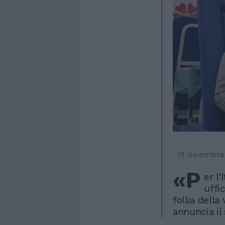
15 dicembre
«P
er l’
uffi
follia dell
annuncia il