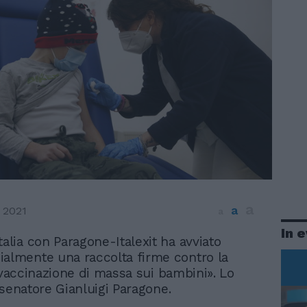
a
a
 2021
a
In 
Italia con Paragone-Italexit ha avviato
cialmente una raccolta firme contro la
a vaccinazione di massa sui bambini». Lo
 senatore Gianluigi Paragone.