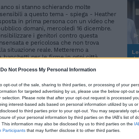
fianco si stanno schierando molte
 sensibili a questo tema - spiega - Heather
 esposta in prima persona con un video che
pubblico domani, mercoledì 16 dicembre.
sibilizzare i genitori contro questa
sensata e pericolosa che non trova
lla situazione reale. Metteremo a
Le
 banchetti per le firme in ogni città
da
Rudy Giuliani a Come States?
Le
Trump, Meloni e la strategia
-
Do Not Process My Personal Information
americana
to opt-out of the sale, sharing to third parties, or processing of your per
formation for targeted advertising by us, please use the below opt-out s
r selection. Please note that after your opt-out request is processed y
eing interest-based ads based on personal information utilized by us or
"Bisogna chiudere di
disclosed to third parties prior to your opt-out. You may separately opt-
nuovo". Non basta la
losure of your personal information by third parties on the IAB’s list of
terza dose, l'allarme per
. This information may also be disclosed by us to third parties on the
IA
l'Europa
Participants
that may further disclose it to other third parties.