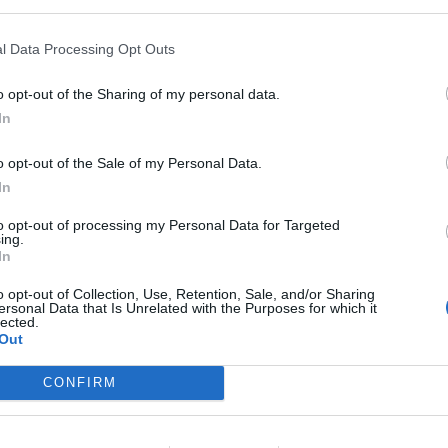
l Data Processing Opt Outs
o opt-out of the Sharing of my personal data.
In
o opt-out of the Sale of my Personal Data.
a tutti di partecipare a quella che è una
In
 buonsenso e di civiltà - sottolinea
oltretutto, come hanno affermato illustri
to opt-out of processing my Personal Data for Targeted
cienza e come ha ammesso la stessa
ing.
In
ci sono dati sufficienti per sapere quali
 rischi che potrebbero correre i bimbi
o opt-out of Collection, Use, Retention, Sale, and/or Sharing
on il siero sperimentale. Mentre sappiamo
ersonal Data that Is Unrelated with the Purposes for which it
lected.
, perché lo dicono i numeri, che il rischio
Out
 Covid per i minori di dieci anni, in
ltre gravi patologie preesistenti è
CONFIRM
ullo».