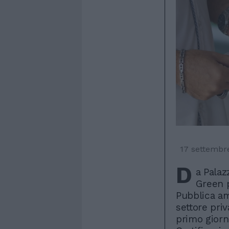
17 settembr
D
a Palaz
Green p
Pubblica am
settore priv
primo giorn