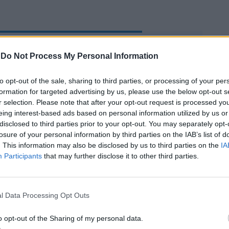
Scatta la corsa al
-
Do Not Process My Personal Information
vaccino, boom di
prenotazioni nel Lazio
to opt-out of the sale, sharing to third parties, or processing of your per
formation for targeted advertising by us, please use the below opt-out s
r selection. Please note that after your opt-out request is processed y
eing interest-based ads based on personal information utilized by us or
disclosed to third parties prior to your opt-out. You may separately opt-
losure of your personal information by third parties on the IAB’s list of
. This information may also be disclosed by us to third parties on the
IA
Participants
that may further disclose it to other third parties.
 privato il personale che comunicherà di
l Green Pass o che non sarà in grado di
l Data Processing Opt Outs
’accesso al luogo di lavoro sarà considerato
a diritto alla retribuzione fino alla
o opt-out of the Sharing of my personal data.
ne del Certificato Verde; non ci sono