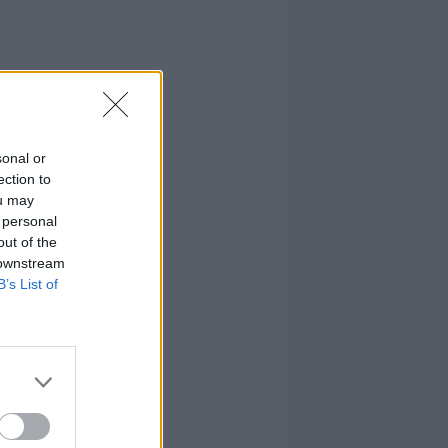
sonal or
ection to
ou may
 personal
out of the
 downstream
B’s List of