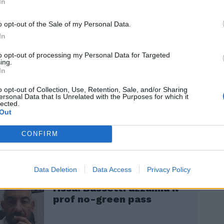
In
disciplinari e si mantiene il diritto alla
e del rapporto di lavoro; è prevista la
o opt-out of the Sale of my Personal Data.
cuniaria da 600 a 1500 euro per i
In
che abbiano avuto accesso violando
to opt-out of processing my Personal Data for Targeted
 Green Pass ed infine, per le aziende con
ing.
ipendenti, è prevista una disciplina volta
In
 al datore di lavoro a sostituire
o opt-out of Collection, Use, Retention, Sale, and/or Sharing
ente il lavoratore privo di Certificato
ersonal Data that Is Unrelated with the Purposes for which it
lected.
Out
CONFIRM
Data Deletion
Data Access
Privacy Policy
"Resistere!" e scatta la
rissa. Bassetti azzanna il
prof no-green pass