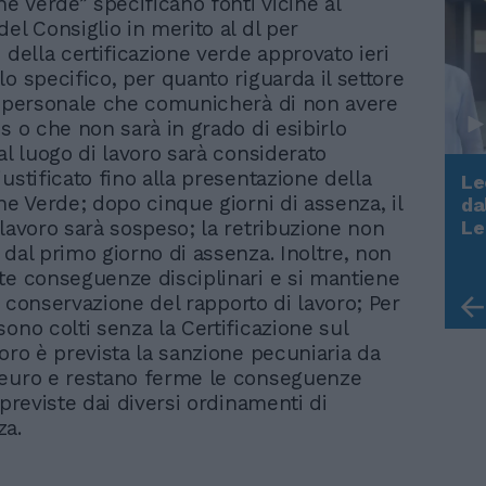
ne Verde” specificano fonti vicine al
el Consiglio in merito al dl per
 della certificazione verde approvato ieri
o specifico, per quanto riguarda il settore
l personale che comunicherà di non avere
s o che non sarà in grado di esibirlo
al luogo di lavoro sarà considerato
ustificato fino alla presentazione della
Le
ne Verde; dopo cinque giorni di assenza, il
da
Rudy Giuliani a Come States?
 lavoro sarà sospeso; la retribuzione non
Le
Trump, Meloni e la strategia
 dal primo giorno di assenza. Inoltre, non
americana
te conseguenze disciplinari e si mantiene
lla conservazione del rapporto di lavoro; Per
sono colti senza la Certificazione sul
voro è prevista la sanzione pecuniaria da
 euro e restano ferme le conseguenze
 previste dai diversi ordinamenti di
za.