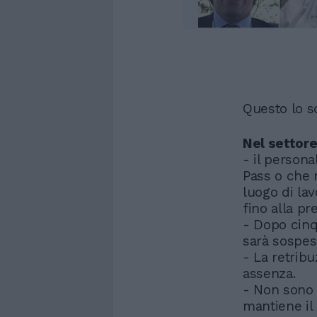
Questo lo s
Nel settore
- il person
Pass o che n
luogo di lav
fino alla pr
- Dopo cinqu
sarà sospe
- La retrib
assenza.
- Non sono 
mantiene il 