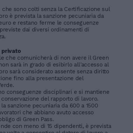
 che sono colti senza la Certificazione sul
oro è prevista la sanzione pecuniaria da
euro e restano ferme le conseguenze
 previste dai diversi ordinamenti di
a.
 privato
ale che comunicherà di non avere il Green
on sarà in grado di esibirlo all'accesso al
voro sarà considerato assente senza diritto
zione fino alla presentazione del
Verde.
no conseguenze disciplinari e si mantiene
lla conservazione del rapporto di lavoro.
a la sanzione pecuniaria da 600 a 1500
lavoratori che abbiano avuto accesso
obbligo di Green Pass.
iende con meno di 15 dipendenti, è prevista
na volta a consentire al datore di lavoro a