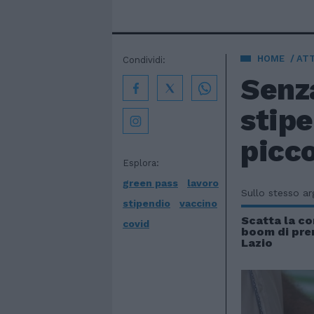
HOME
AT
Condividi:
Senza
stipe
picc
Esplora:
green pass
lavoro
Sullo stesso a
stipendio
vaccino
Scatta la co
covid
boom di pre
Lazio