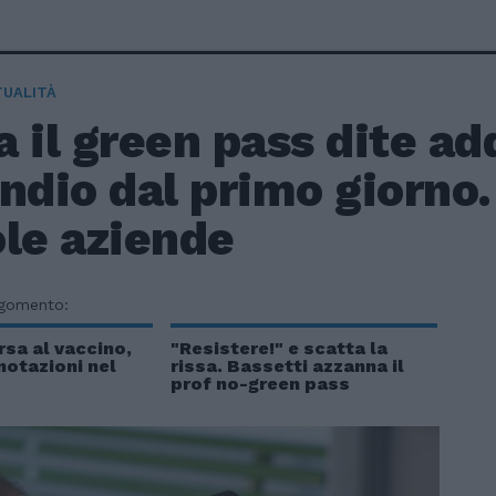
TUALITÀ
 il green pass dite add
ndio dal primo giorno. 
ole aziende
rgomento:
rsa al vaccino,
"Resistere!" e scatta la
notazioni nel
rissa. Bassetti azzanna il
prof no-green pass