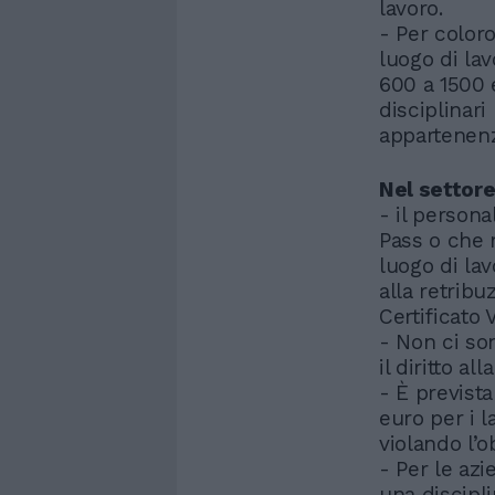
lavoro.
- Per coloro
luogo di lav
600 a 1500 
disciplinari
appartenenz
Nel settore
- il person
Pass o che n
luogo di la
alla retribu
Certificato 
- Non ci so
il diritto a
- È previst
euro per i 
violando l’
- Per le az
una discipli