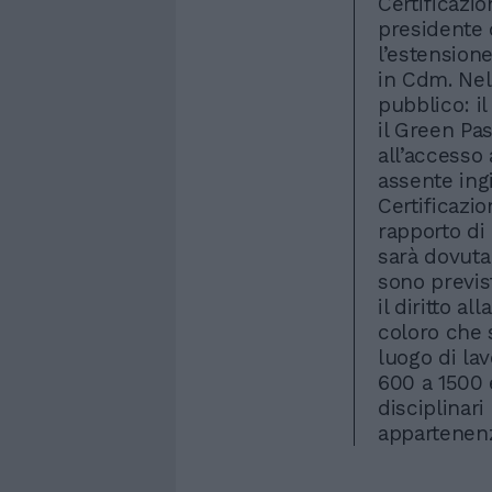
Certificazio
presidente d
l’estensione
in Cdm. Nell
pubblico: i
il Green Pas
all’accesso 
assente ingi
Certificazio
rapporto di
sarà dovuta
sono previs
il diritto a
coloro che 
luogo di la
600 a 1500
disciplinari
appartenen