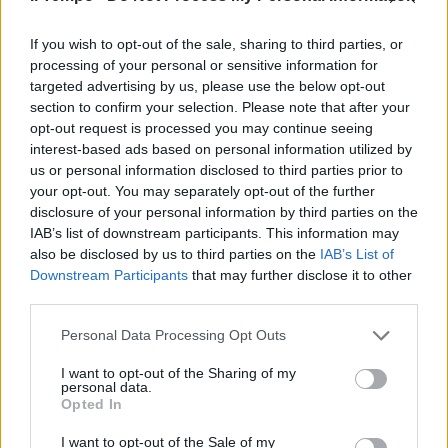
Oscar Sanità 2022, vince
Humanitas di Milano. In concorso
206 progetti
If you wish to opt-out of the sale, sharing to third parties, or
processing of your personal or sensitive information for
12/11/2022
targeted advertising by us, please use the below opt-out
section to confirm your selection. Please note that after your
opt-out request is processed you may continue seeing
L'INCONTRO
interest-based ads based on personal information utilized by
Ultracentenari in perfetta forma
us or personal information disclosed to third parties prior to
fisica e mentale, parla l'esperto
your opt-out. You may separately opt-out of the further
disclosure of your personal information by third parties on the
11/11/2022
IAB’s list of downstream participants. This information may
also be disclosed by us to third parties on the
IAB’s List of
ATLAS
Downstream Participants
that may further disclose it to other
third parties.
All'IRCSS San Raffaele il primo
esoscheletro "overground"
Personal Data Processing Opt Outs
indossabile in età pediatrica
08/11/2022
I want to opt-out of the Sharing of my
personal data.
Opted In
ALLARME SALUTE
I want to opt-out of the Sale of my