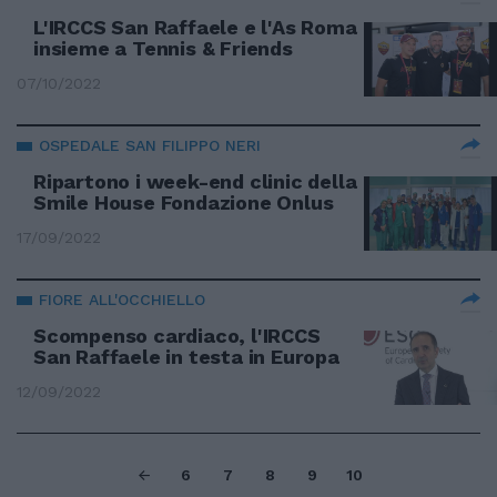
L'IRCCS San Raffaele e l'As Roma
insieme a Tennis & Friends
07/10/2022
OSPEDALE SAN FILIPPO NERI
Ripartono i week-end clinic della
Smile House Fondazione Onlus
17/09/2022
FIORE ALL'OCCHIELLO
Scompenso cardiaco, l'IRCCS
San Raffaele in testa in Europa
12/09/2022
6
7
8
9
10