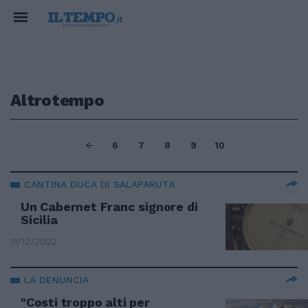
Altrotempo
6
7
8
9
10
CANTINA DUCA DI SALAPARUTA
Un Cabernet Franc signore di
Sicilia
11/12/2022
LA DENUNCIA
"Costi troppo alti per