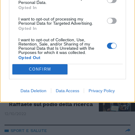
Personal Data.
“Non consumate e restituite i
Opted In
prodotti”. Il batterio dilaga in
Italia, la mortadella ritirata
I want to opt-out of processing my
Personal Data for Targeted Advertising.
08/11/2022
Opted In
I want to opt-out of Collection, Use,
LA DEGUSTAZIONE
Retention, Sale, and/or Sharing of my
Personal Data that Is Unrelated with the
Quel vino Trentino figlio del
Purposes for which it was collected.
vento
Opted Out
27/10/2022
CONFIRM
RICONOSCIMENTO
Data Deletion
Data Access
Privacy Policy
Fumo e Covid, Università San
Raffaele Roma e IRCCS San
Raffaele sul podio della ricerca
12/10/2022
SPORT E SALUTE