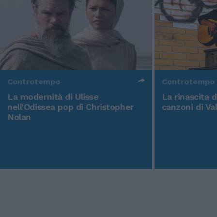
Controtempo
Controtempo
La modernità di Ulisse
La rinascita 
nell'Odissea pop di Christopher
canzoni di Va
Nolan