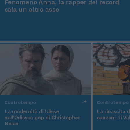
Fenomeno Anna, la rapper dei record
cala un altro asso
Controtempo
Controtempo
La modernità di Ulisse
La rinascita 
nell'Odissea pop di Christopher
canzoni di Va
Nolan