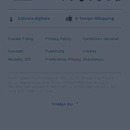
Edicola digitale
Il Tempo Shopping
Cookie Policy
Privacy Policy
Condizioni Generali
Contatti
Pubblicità
Credits
Modello 231
Preferenze Privacy
Assistenza
Sede legale: Piazza Colonna, 366 - 00187 Roma CF e P. Iva e
Iscriz. Registro Imprese Roma: 13486391009 REA Roma n°
1450962 Cap. Sociale € 25.000,00 i.v. © Copyright IlTempo. Srl -
ISSN (sito web): 1721-4084
TORNA SU