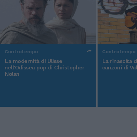
Controtempo
Controtempo
La modernità di Ulisse
La rinascita 
nell'Odissea pop di Christopher
canzoni di Va
Nolan