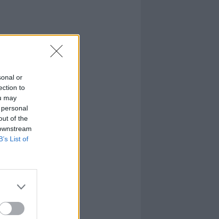
sonal or
ection to
ou may
 personal
out of the
 downstream
B’s List of