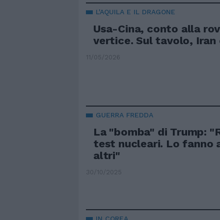
L'AQUILA E IL DRAGONE
Usa-Cina, conto alla rov
vertice. Sul tavolo, Ira
11/05/2026
GUERRA FREDDA
La "bomba" di Trump: "
test nucleari. Lo fanno 
altri"
30/10/2025
IN COREA