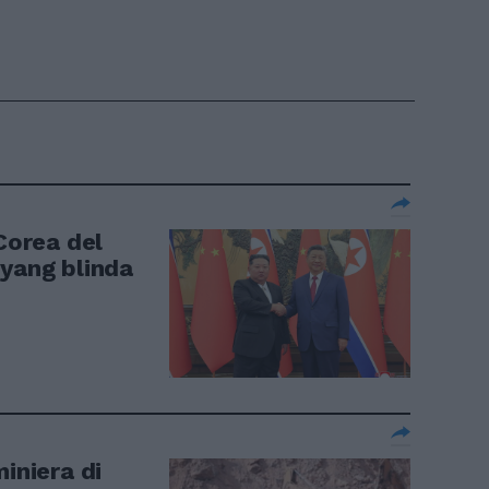
 Corea del
gyang blinda
miniera di