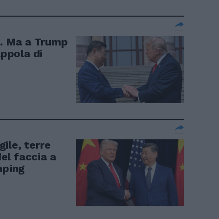
a. Ma a Trump
appola di
ile, terre
del faccia a
nping