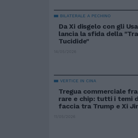
BILATERALE A PECHINO
Da Xi disgelo con gli Us
lancia la sfida della "Tr
Tucidide"
14/05/2026
VERTICE IN CINA
Tregua commerciale frag
rare e chip: tutti i temi 
faccia tra Trump e Xi Ji
11/05/2026