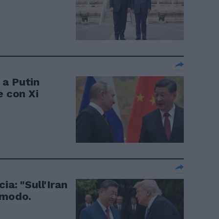
 a Putin
e con Xi
o
ia: "Sull'Iran
 modo.