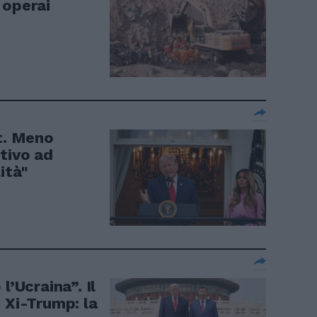
 operai
st. Meno
tivo ad
ità"
l’Ucraina”. Il
 Xi-Trump: la