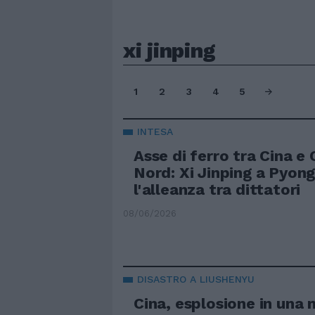
xi jinping
1
2
3
4
5
INTESA
Asse di ferro tra Cina e
Nord: Xi Jinping a Pyon
l'alleanza tra dittatori
08/06/2026
DISASTRO A LIUSHENYU
Cina, esplosione in una 