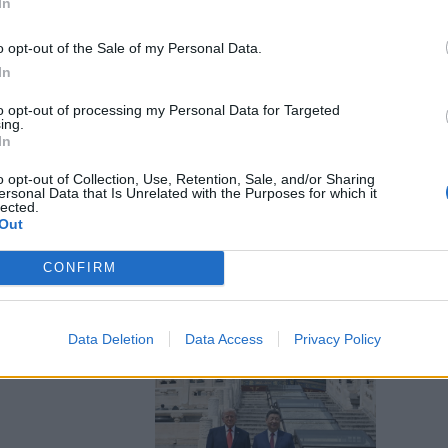
In
o opt-out of the Sale of my Personal Data.
In
ggiole per Xi.
to opt-out of processing my Personal Data for Targeted
ing.
 siamo Tele
In
o opt-out of Collection, Use, Retention, Sale, and/or Sharing
ersonal Data that Is Unrelated with the Purposes for which it
lected.
Out
CONFIRM
cidide”
Data Deletion
Data Access
Privacy Policy
nde lo