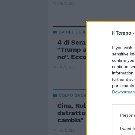
15/05/2026
DA DEL DEBBIO
Il Tempo 
4 di Sera, l'affondo di Sa
If you wish 
"Trump accolto con gli
sensitive in
no". Ecco perché
confirm you
continue se
14/05/2026
information 
further disc
participants
Downstream 
COLPO GROSSO AL DRAGO ROSSO
Cina, Rubio sigilla Taiwa
detrattori: "La nostra p
Persona
cambia"
I want t
14/05/2026