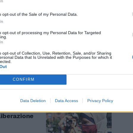
In
o opt-out of the Sale of my Personal Data.
In
to opt-out of processing my Personal Data for Targeted
ing.
In
'ultima
h" Sgarbi
o opt-out of Collection, Use, Retention, Sale, and/or Sharing
ersonal Data that Is Unrelated with the Purposes for which it
lected.
Out
CONFIRM
Data Deletion
Data Access
Privacy Policy
lvia Romano
liberazione