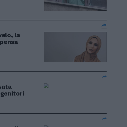
velo, la
ipensa
asata
genitori