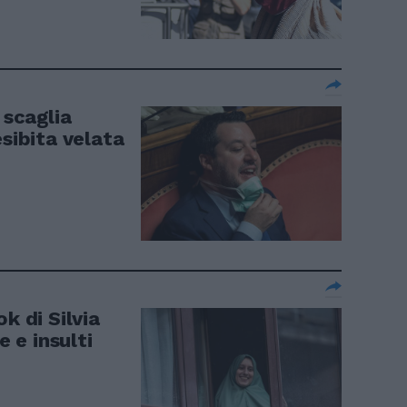
 scaglia
esibita velata
k di Silvia
 e insulti