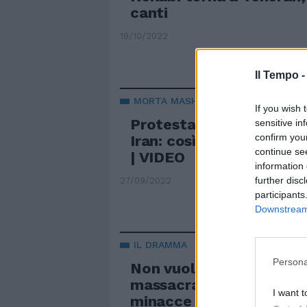
canti
19/10/2022
Il Tempo 
MORTA MASHA AMINI
If you wish 
Protesta inarrestabile d
sensitive in
confirm you
Iran: così sventolano il 
continue se
| VIDEO
information 
further disc
27/09/2022
participants
Downstream 
IL DRAMMA
Persona
Non vuole mettere il vel
massacrata di botte. Cal
I want t
minacce a una 14enne