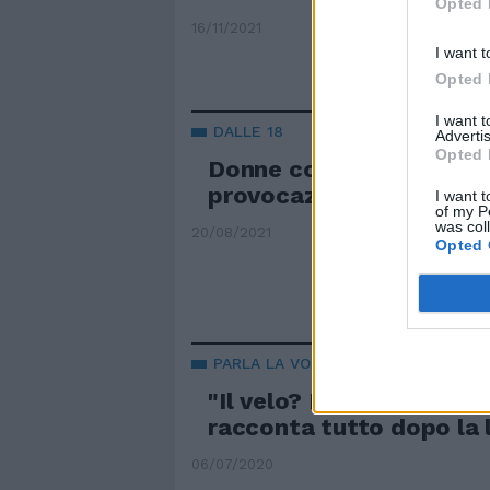
Opted 
16/11/2021
I want t
Opted 
I want 
DALLE 18
Advertis
Opted 
Donne col velo a Sutri, l
provocazione del "mulla
I want t
of my P
was col
20/08/2021
Opted 
PARLA LA VOLONTARIA
"Il velo? E' libertà". Si
racconta tutto dopo la 
06/07/2020