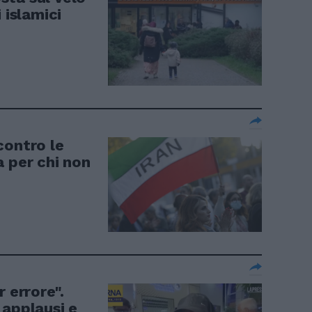
 islamici
contro le
a per chi non
 errore".
 applausi e