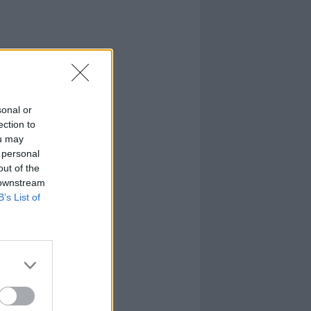
sonal or
ection to
ou may
 personal
out of the
 downstream
B’s List of