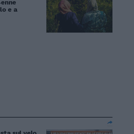
14enne
lo e a
osta sul velo