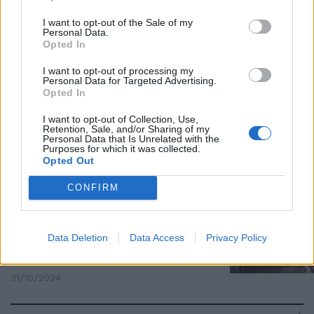
Valencia in ginocchio, scene
I want to opt-out of the Sale of my
Personal Data.
apocalittiche e oltre 100 vittime.
Opted In
Allerta meteo in 6 regioni
31/10/2024
I want to opt-out of processing my
Personal Data for Targeted Advertising.
Opted In
TRAGEDIA
I want to opt-out of Collection, Use,
Retention, Sale, and/or Sharing of my
Alluvione a Valencia, la Spagna
Personal Data that Is Unrelated with the
sotto choc cerca i dispersi
Purposes for which it was collected.
Opted Out
31/10/2024
CONFIRM
MALTEMPO DEVASTA VALENCIA
Parla l'esperto Pasini: "Si chiama
Data Deletion
Data Access
Privacy Policy
'goccia fredda'. Mai così potente
da 100 anni"
31/10/2024