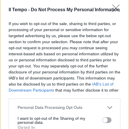
Dana, nell'alluvione morto
Castillejo, ex calciatore delle
Il Tempo -
Do Not Process My Personal Information
giovanili del Valencia
01/11/2024
If you wish to opt-out of the sale, sharing to third parties, or
processing of your personal or sensitive information for
targeted advertising by us, please use the below opt-out
DOPO DANA
section to confirm your selection. Please note that after your
"Vittime intrappolate in auto".
opt-out request is processed you may continue seeing
Emergenza Valencia, sale il
interest-based ads based on personal information utilized by
numero dei morti
us or personal information disclosed to third parties prior to
your opt-out. You may separately opt-out of the further
01/11/2024
disclosure of your personal information by third parties on the
IAB’s list of downstream participants. This information may
DISASTRO
also be disclosed by us to third parties on the
IAB’s List of
Downstream Participants
that may further disclose it to other
Valencia, 158 morti e territori
third parties.
devastati. E non è finita: "La
Dana continua"
Personal Data Processing Opt Outs
31/10/2024
I want to opt-out of the Sharing of my
personal data.
Opted In
VALENCIA