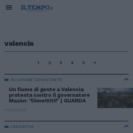
valencia
1
2
3
4
5
ALLUVIONE DEVASTANTE
Un fiume di gente a Valencia
protesta contro il governatore
Mazòn: "Dimettiti!" | GUARDA
09/11/2024
L'INIZIATIVA