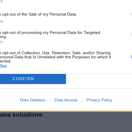
In
o opt-out of the Sale of my Personal Data.
e: «Non ci sono
In
per una
to opt-out of processing my Personal Data for Targeted
ing.
In
o opt-out of Collection, Use, Retention, Sale, and/or Sharing
ersonal Data that Is Unrelated with the Purposes for which it
lected.
Out
i cercano la
CONFIRM
Data Deletion
Data Access
Privacy Policy
 una soluzione