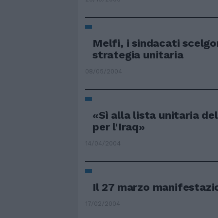
Melfi, i sindacati scelgo
strategia unitaria
08/05/2004
«Sì alla lista unitaria de
per l'Iraq»
14/04/2004
Il 27 marzo manifestazi
17/02/2004