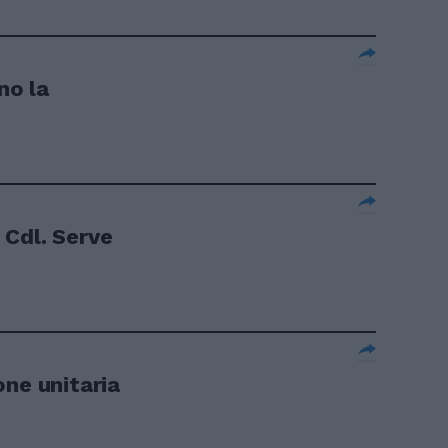
no la
l Cdl. Serve
one unitaria