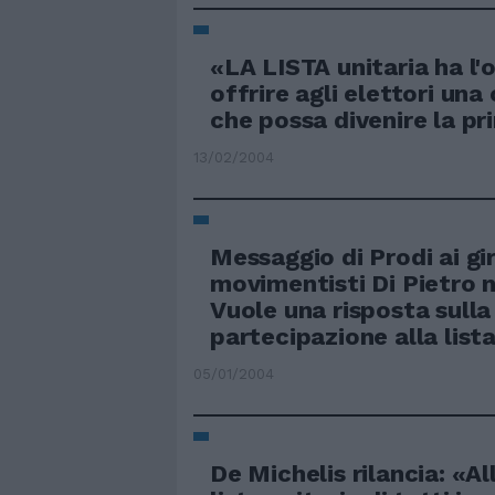
«LA LISTA unitaria ha l'o
offrire agli elettori un
che possa divenire la pri
13/02/2004
Messaggio di Prodi ai gi
movimentisti Di Pietro n
Vuole una risposta sulla
partecipazione alla lista
05/01/2004
De Michelis rilancia: «A