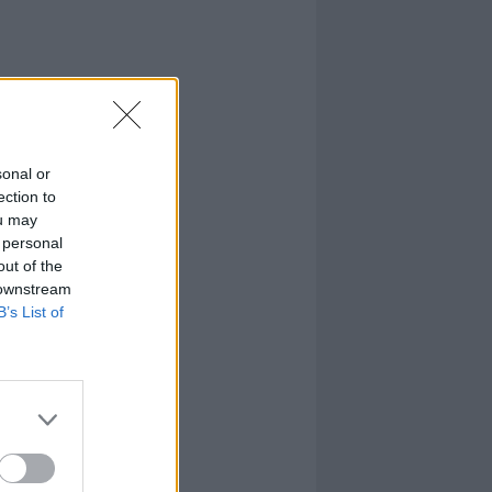
sonal or
ection to
ou may
 personal
out of the
 downstream
B’s List of