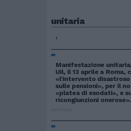
unitaria
1
Manifestazione unitaria, 
Uil, il 13 aprile a Roma,
«l'intervento disastroso
sulle pensioni», per il n
«platea di esodati», e s
ricongiunzioni onerose»
31/03/2012