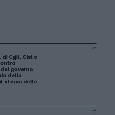
di Cgil, Cisl e
 contro
 del governo
odo della
ul «tema delle
.