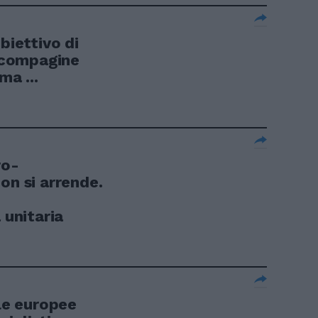
biettivo di
a compagine
ma ...
ro-
on si arrende.
 unitaria
lle europee