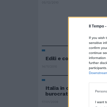
05/12/2010
Il Tempo 
If you wish 
sensitive in
confirm you
continue se
Edili e costruttori. Stra
information 
further disc
14/11/2010
participants
Downstream 
Italia in crisi creativa p
Persona
burocrati e baroni
I want t
17/01/2008