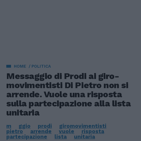
HOME
POLITICA
Messaggio di Prodi ai giro-
movimentisti Di Pietro non si
arrende. Vuole una risposta
sulla partecipazione alla lista
unitaria
m
ggio
prodi
giromovimentisti
pietro
arrende
vuole
risposta
partecipazione
lista
unitaria