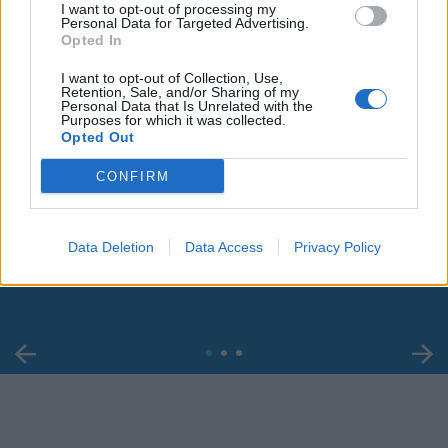
I want to opt-out of processing my
Personal Data for Targeted Advertising.
Opted In
I want to opt-out of Collection, Use,
Retention, Sale, and/or Sharing of my
Personal Data that Is Unrelated with the
Purposes for which it was collected.
Opted Out
CONFIRM
00:00
01:16
Leonardo Maria Del Vecchio dall'ex compagna
Data Deletion
Data Access
Privacy Policy
in ospedale. Le dichiarazioni ai giornalisti