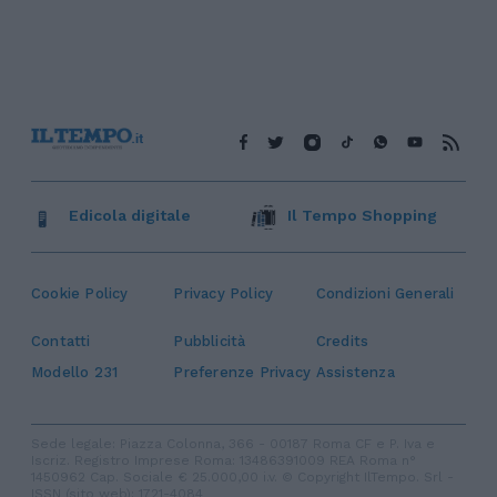
Edicola digitale
Il Tempo Shopping
Cookie Policy
Privacy Policy
Condizioni Generali
Contatti
Pubblicità
Credits
Modello 231
Preferenze Privacy
Assistenza
Sede legale: Piazza Colonna, 366 - 00187 Roma CF e P. Iva e
Iscriz. Registro Imprese Roma: 13486391009 REA Roma n°
1450962 Cap. Sociale € 25.000,00 i.v. © Copyright IlTempo. Srl -
ISSN (sito web): 1721-4084