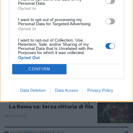
1-0 ALLA SARDEGNA ARENA
Personal Data.
Opted In
La Roma passa a Cagliari e
mette un piede in Champions
I want to opt-out of processing my
Personal Data for Targeted Advertising.
06/05/2018
Opted In
I want to opt-out of Collection, Use,
Retention, Sale, and/or Sharing of my
L'ANDATA DEGLI OTTAVI
Personal Data that Is Unrelated with the
Purposes for which it was collected.
Champions, la Roma dura solo un
Opted Out
tempo. Under illude poi lo
Shakhtar la ribalta
CONFIRM
25/02/2018
Data Deletion
Data Access
Privacy Policy
I GIALLOROSSI SBANCANO UDINE
Under incanta, Perotti raddoppia
La Roma va: terza vittoria di fila
18/02/2018
ALL'OLIMPICO FINISCE 5-2