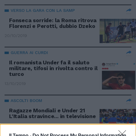
VERSO LA GARA CON LA SAMP
Fonseca sorride: la Roma ritrova
Florenzi e Perotti, dubbio Dzeko
20/10/2019
GUERRA AI CURDI
Il romanista Under fa il saluto
militare, tifosi in rivolta contro il
turco
13/10/2019
ASCOLTI BOOM
Ragazze Mondiali e Under 21
L'Italia stravince... in televisione
23/06/2019
Il Tempo -
Do Not Process My Personal Information