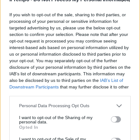
0-2 AL TARDINI
If you wish to opt-out of the sale, sharing to third parties, or
La Roma piega il Parma. Di
processing of your personal or sensitive information for
Francesco torna a sorridere
targeted advertising by us, please use the below opt-out
29/12/2018
section to confirm your selection. Please note that after your
opt-out request is processed you may continue seeing
interest-based ads based on personal information utilized by
4-0 PER I GIALLOROSSI
us or personal information disclosed to third parties prior to
La Roma asfalta il Frosinone e
your opt-out. You may separately opt-out of the further
prova ad allontanare la crisi
disclosure of your personal information by third parties on the
IAB’s list of downstream participants. This information may
30/09/2018
also be disclosed by us to third parties on the
IAB’s List of
Downstream Participants
that may further disclose it to other
third parties.
DOMANI LA SFIDA ALLA LAZIO
Di Francesco si copre nel derby
Personal Data Processing Opt Outs
Florenzi in attacco e Under in
panchina
I want to opt-out of the Sharing of my
personal data.
30/09/2018
Opted In
I want to opt-out of the Sale of my