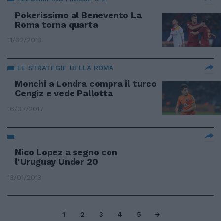
Pokerissimo al Benevento La
Roma torna quarta
11/02/2018
LE STRATEGIE DELLA ROMA
Monchi a Londra compra il turco
Cengiz e vede Pallotta
16/07/2017
Nico Lopez a segno con
l'Uruguay Under 20
13/01/2013
1
2
3
4
5