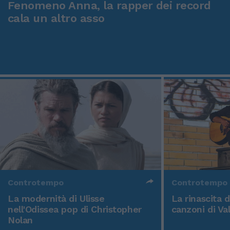
Fenomeno Anna, la rapper dei record
cala un altro asso
Controtempo
Controtempo
La modernità di Ulisse
La rinascita 
nell'Odissea pop di Christopher
canzoni di Va
Nolan