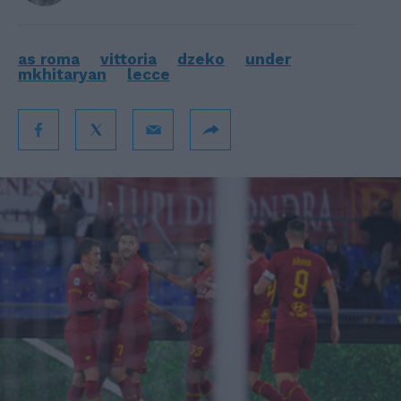
as roma
vittoria
dzeko
under
mkhitaryan
lecce