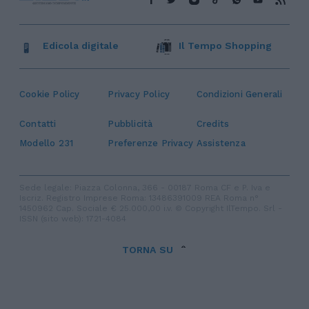
Edicola digitale
Il Tempo Shopping
Cookie Policy
Privacy Policy
Condizioni Generali
Contatti
Pubblicità
Credits
Modello 231
Preferenze Privacy
Assistenza
Sede legale: Piazza Colonna, 366 - 00187 Roma CF e P. Iva e
Iscriz. Registro Imprese Roma: 13486391009 REA Roma n°
1450962 Cap. Sociale € 25.000,00 i.v. © Copyright IlTempo. Srl -
ISSN (sito web): 1721-4084
TORNA SU