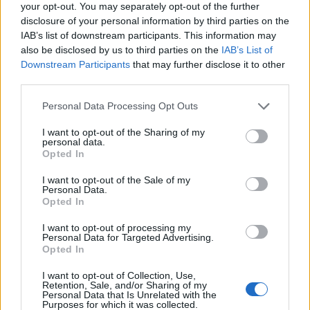
your opt-out. You may separately opt-out of the further
all'Euganeo di Padova.
disclosure of your personal information by third parties on the
17/04/2011
IAB’s list of downstream participants. This information may
also be disclosed by us to third parties on the
IAB’s List of
Downstream Participants
that may further disclose it to other
third parties.
Concorsi letterari per under 18
Personal Data Processing Opt Outs
13/02/2011
I want to opt-out of the Sharing of my
personal data.
Opted In
Disoccupazione record per gli
I want to opt-out of the Sale of my
Personal Data.
under 25
Opted In
08/01/2011
I want to opt-out of processing my
Personal Data for Targeted Advertising.
Opted In
Calabria, Comi e Matera, tre
I want to opt-out of Collection, Use,
Retention, Sale, and/or Sharing of my
deputate under 30 in corsa per il
Personal Data that Is Unrelated with the
coordinamento giovani del Pdl
Purposes for which it was collected.