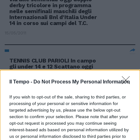
derby tricolore in programma
nelle semifinali maschili degli
Internazionali Bnl d'Italia Under
14 in corso sui campi del T.C.
15/05/2011
TENNIS CLUB PARIOLI In campo
gli under 14 e 12 Scattano oggi
sui campi del Tennis Club Parioli
gli Internazionali d'Italia under
Il Tempo -
Do Not Process My Personal Information
14.
15/05/2011
If you wish to opt-out of the sale, sharing to third parties, or
processing of your personal or sensitive information for
targeted advertising by us, please use the below opt-out
section to confirm your selection. Please note that after your
UNDER 21 L'Italia batte 2-1 la
opt-out request is processed you may continue seeing
Russia L'Italia Under 21 ha
interest-based ads based on personal information utilized by
battuto i pari età della Russia in
us or personal information disclosed to third parties prior to
un'amichevole disputata