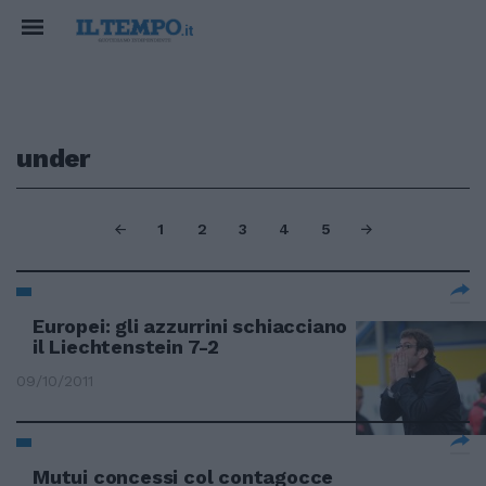
under
1
2
3
4
5
Europei: gli azzurrini schiacciano
il Liechtenstein 7-2
09/10/2011
Mutui concessi col contagocce