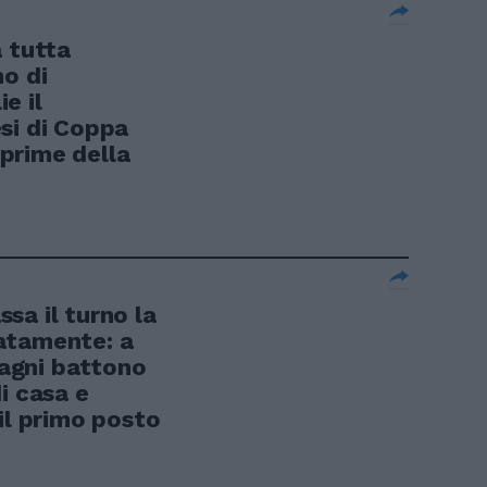
a tutta
no di
e il
si di Coppa
e prime della
sa il turno la
atamente: a
agni battono
i casa e
il primo posto