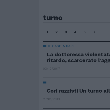
turno
1
2
3
4
5
IL CASO A BARI
La dottoressa violentat
ritardo, scarcerato l'ag
03/12/2017
Cori razzisti Un turno al
27/01/2013