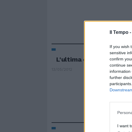
Il Tempo 
If you wish 
sensitive in
L'ultima chiamata per i p
confirm you
continue se
13/05/2012
information 
further disc
participants
Downstream 
Persona
I want t