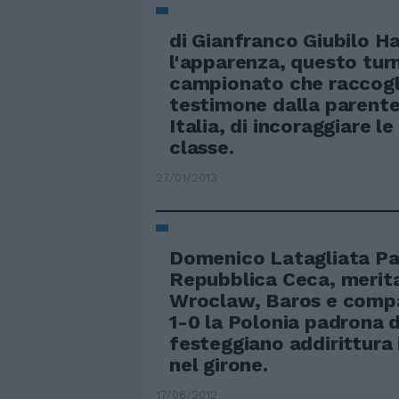
di Gianfranco Giubilo H
l'apparenza, questo tur
campionato che raccogli
testimone dalla parente
Italia, di incoraggiare l
classe.
27/01/2013
Domenico Latagliata Pas
Repubblica Ceca, merit
Wroclaw, Baros e comp
1-0 la Polonia padrona d
festeggiano addirittura 
nel girone.
17/06/2012