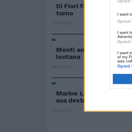
Opted 
Di Fiori fa l'impresa Sf
turno
I want t
Opted 
13/05/2012
I want 
Advertis
Opted 
Monti ammette: la cresc
I want t
lontana
of my P
was col
Opted 
06/05/2012
Marine Le Pen è la vera v
sua destra parla ai giova
29/04/2012