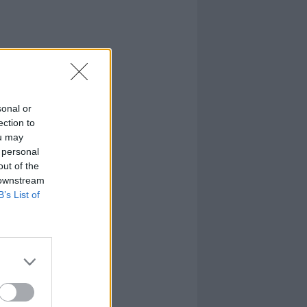
sonal or
ection to
ou may
 personal
out of the
 downstream
B’s List of