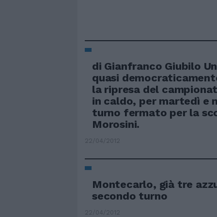
di Gianfranco Giubilo 
quasi democraticamente
la ripresa del campionat
in caldo, per martedì e m
turno fermato per la sc
Morosini.
22/04/2012
Montecarlo, già tre azzu
secondo turno
22/04/2012