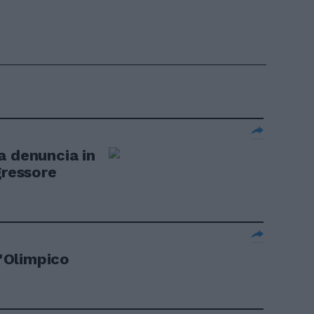
a denuncia in
gressore
l'Olimpico