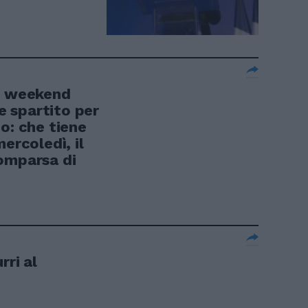
Un weekend
 spartito per
o: che tiene
ercoledì, il
omparsa di
rri al