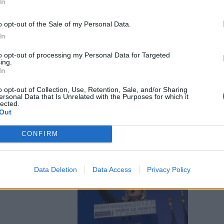
In
onda al primo
o opt-out of the Sale of my Personal Data.
In
to opt-out of processing my Personal Data for Targeted
ing.
In
ita è ancora
o opt-out of Collection, Use, Retention, Sale, and/or Sharing
ersonal Data that Is Unrelated with the Purposes for which it
lected.
Out
CONFIRM
incitrice la
ni
Data Deletion
Data Access
Privacy Policy