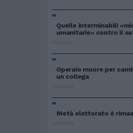
Quelle interminabili «mi
umanitarie» contro il sa
31/05/2012
Operaio muore per camb
un collega
27/05/2012
Metà elettorato è rimas
27/05/2012