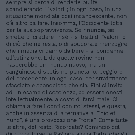
sempre si cerca di renderle pulite
sbandierando i "valori"; in ogni caso, in una
situazione mondiale così incandescente, non
c'è altro da fare. Insomma, l'Occidente lotta
per la sua sopravvivenza. Se rinuncia, se
smette di credere in sé - si tratti di "valori" o
di ciò che ne resta, o di spudorate menzogne
che i media ci danno da bere - si condanna
all'estinzione. E da quelle rovine non
nascerebbe un mondo nuovo, ma un
sanguinoso dispotismo planetario, peggiore
del precedente. In ogni caso, per strafottente,
sfacciato e scandaloso che sia, Fini ci invita
ad un esame di coscienza, ad essere onesti
intellettualmente, a costo di farci male. Ci
chiama a fare i conti con noi stessi, e questa,
anche in assenza di alternative all'"hic et
nunc", è una provocazione "forte". Come tutte
le altre, del resto. Ricordate? Cominciò col
dirci che forse la Ragione aveva Torto, che gli