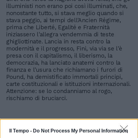
illuministi non erano poi così illuminati, che,
nonostante tutto, si stava meglio quando si
stava peggio, ai tempi dell'Ancien Régime,
prima che Liberté, Egalité e Fraternità
iniziassero l'allegra vendemmia di teste
ghigliottinate. Lancia in resta contro la
modernità e il progresso, Fini, via via se l'è
presa con il capitalismo, il liberismo, la
democrazia, ha lanciato anatemi contro la
finanza e l'usura che richiamano i furori di
Pound, ha demistificato immortali principi,
carte costituzionali e istituzioni internazionali.
Attenzione: se lo condanniamo al rogo,
rischiamo di bruciarci.
Il Tempo -
Do Not Process My Personal Information