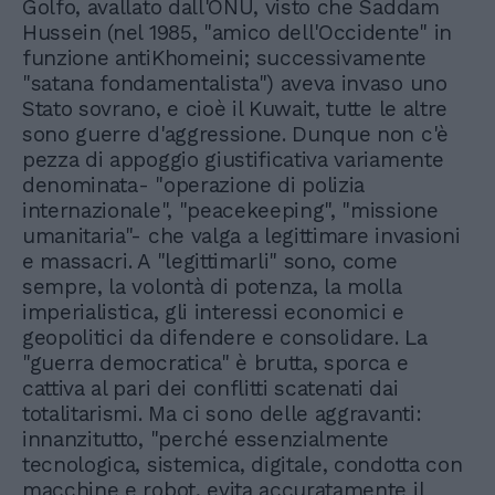
Golfo, avallato dall'ONU, visto che Saddam
Hussein (nel 1985, "amico dell'Occidente" in
funzione antiKhomeini; successivamente
"satana fondamentalista") aveva invaso uno
Stato sovrano, e cioè il Kuwait, tutte le altre
sono guerre d'aggressione. Dunque non c'è
pezza di appoggio giustificativa variamente
denominata- "operazione di polizia
internazionale", "peacekeeping", "missione
umanitaria"- che valga a legittimare invasioni
e massacri. A "legittimarli" sono, come
sempre, la volontà di potenza, la molla
imperialistica, gli interessi economici e
geopolitici da difendere e consolidare. La
"guerra democratica" è brutta, sporca e
cattiva al pari dei conflitti scatenati dai
totalitarismi. Ma ci sono delle aggravanti:
innanzitutto, "perché essenzialmente
tecnologica, sistemica, digitale, condotta con
macchine e robot, evita accuratamente il