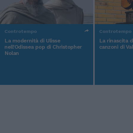
Controtempo
Controtempo
La modernità di Ulisse
La rinascita 
nell'Odissea pop di Christopher
canzoni di Va
Nolan