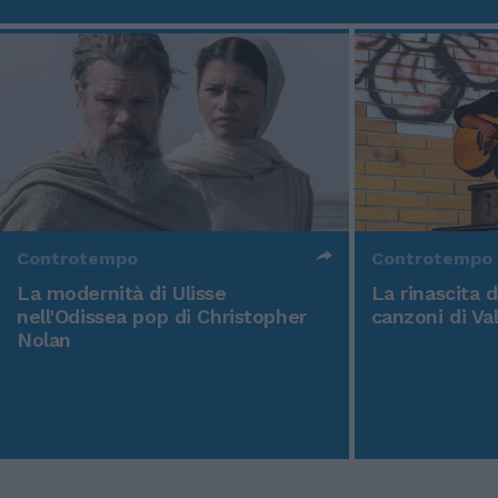
Controtempo
Controtempo
La modernità di Ulisse
La rinascita 
nell'Odissea pop di Christopher
canzoni di Va
Nolan