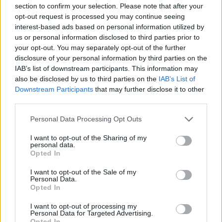
section to confirm your selection. Please note that after your
ESPLOSIONE DI NUANCE
opt-out request is processed you may continue seeing
Il colore accende l'estate e fa
interest-based ads based on personal information utilized by
brillare il trucco
us or personal information disclosed to third parties prior to
your opt-out. You may separately opt-out of the further
24/06/2018
disclosure of your personal information by third parties on the
IAB’s list of downstream participants. This information may
ISOLA NAUFRAGHE & GUAI
also be disclosed by us to third parties on the
IAB’s List of
Downstream Participants
that may further disclose it to other
Alessia Mancini-Cecilia
third parties.
Capriotti, la verità sulla lite in
sala trucco: "Era scoppiato
Personal Data Processing Opt Outs
l'inferno"
29/04/2018
I want to opt-out of the Sharing of my
personal data.
Opted In
MAKE UP HOT
I want to opt-out of the Sale of my
Personal Data.
Trucco "intimo", così Kim
Opted In
Kardashian si fa bella
01/01/2017
I want to opt-out of processing my
Personal Data for Targeted Advertising.
Opted In