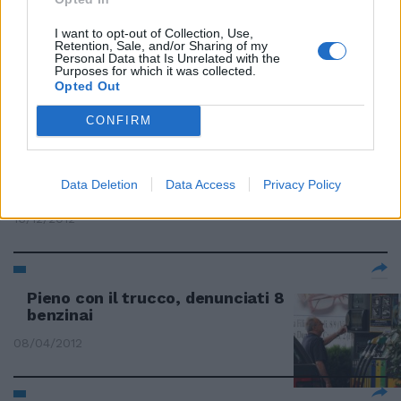
I want to opt-out of Collection, Use,
Retention, Sale, and/or Sharing of my
Tendenze: 7 consigli per un look
Personal Data that Is Unrelated with the
alla Marilyn Monroe
Purposes for which it was collected.
Opted Out
23/04/2015
CONFIRM
Colpo grosso col trucco cinese.
Data Deletion
Data Access
Privacy Policy
Svanisce il cincillà
16/12/2012
Pieno con il trucco, denunciati 8
benzinai
08/04/2012