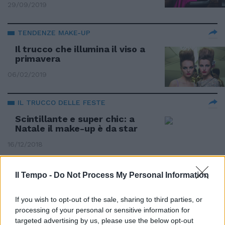
29/09/2019
TENDENZE MAKE-UP
Il trucco che illumina il viso a
primavera
06/02/2019
IL TRUCCO DELLE FESTE
Scintillante e super chic: a
Natale il make-up è da star
16/12/2018
TEMPO DI HALLOWEEN
Il Tempo -
Do Not Process My Personal Information
Se il look è da paura
If you wish to opt-out of the sale, sharing to third parties, or
28/10/2018
processing of your personal or sensitive information for
targeted advertising by us, please use the below opt-out