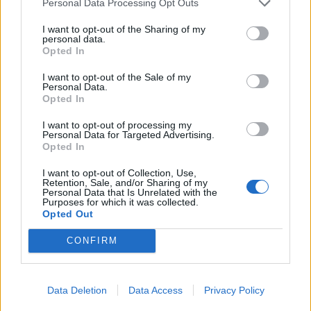
dall'effetto pieno e intenso. Il look dai toni
Personal Data Processing Opt Outs
freddi, invece, mette in evidenza lo sguardo,
I want to opt-out of the Sharing of my
da gatta: per realizzarlo, Ilaria ci svela un
personal data.
trucchetto da makeup artist dedicato a chi
Opted In
non è abituato a osare e non ha la manualità
I want to opt-out of the Sale of my
di un truccatore esperto ma desidera
Personal Data.
ugualmente un effetto grafico, senza
Opted In
sbavature. Anche qui attenzione alla base,
I want to opt-out of processing my
per poi accendere lo sguardo: stendiamo due
Personal Data for Targeted Advertising.
pezzetti di scotch partendo dall'angolo
Opted In
esterno dell'occhio e fino all'angolo esterno
I want to opt-out of Collection, Use,
del sopracciglio, da entrambi i lati. In questo
Retention, Sale, and/or Sharing of my
modo la linea dell'ombretto sarà nettissima e
Personal Data that Is Unrelated with the
Purposes for which it was collected.
l'effetto occhi di gatto assicurato!
Opted Out
CONFIRM
Data Deletion
Data Access
Privacy Policy