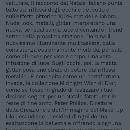
vellutate, il racconto del Natale italiano punta
tutto sui riflessi degli occhi e del volto e
sull'effetto pittorico 100% mat delle labbra.
Nude look, metalli, glitter interpretano una
nuova, sensualissima luce diventando i trend
setter della prossima stagione. Domina il
nuovissimo illuminante multitasking, dalla
consistenza estremamente morbida, pensato
come all-over per viso e corpo. Una vera
infusione di luce. Sugli occhi, poi, la matita
glitter posa uno strato di colore dai riflessi
metallici. È concepita come un portafortuna,
invece, la collezione Midnight Wish di Dior,
come se fosse in grado di realizzare i tuoi
desideri segreti per un Natale fatato. Per le
feste di fine anno, Peter Philips, Direttore
della Creazione e dell'Immagine del Make-up
Dior, esaudisce i desideri di ogni donna
esaltandone la bellezza e offrendo a ognuna
la possibilità di reinventarsi in ogni momento.