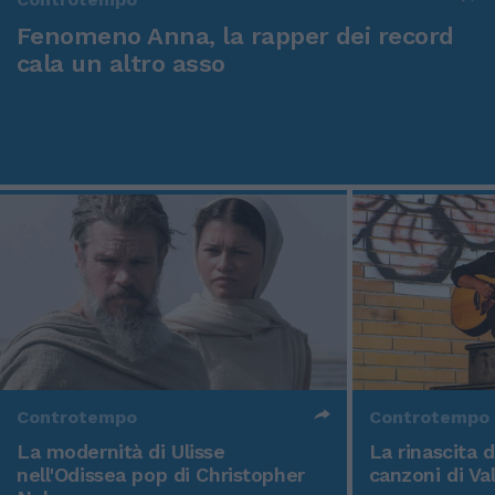
Fenomeno Anna, la rapper dei record
cala un altro asso
Controtempo
Controtempo
La modernità di Ulisse
La rinascita 
nell'Odissea pop di Christopher
canzoni di Va