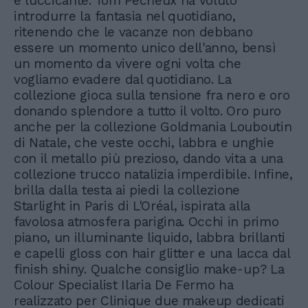
e luccicante. Tom Pecheux ha voluto
introdurre la fantasia nel quotidiano,
ritenendo che le vacanze non debbano
essere un momento unico dell'anno, bensì
un momento da vivere ogni volta che
vogliamo evadere dal quotidiano. La
collezione gioca sulla tensione fra nero e oro
donando splendore a tutto il volto. Oro puro
anche per la collezione Goldmania Louboutin
di Natale, che veste occhi, labbra e unghie
con il metallo più prezioso, dando vita a una
collezione trucco natalizia imperdibile. Infine,
brilla dalla testa ai piedi la collezione
Starlight in Paris di L'Oréal, ispirata alla
favolosa atmosfera parigina. Occhi in primo
piano, un illuminante liquido, labbra brillanti
e capelli gloss con hair glitter e una lacca dal
finish shiny. Qualche consiglio make-up? La
Colour Specialist Ilaria De Fermo ha
realizzato per Clinique due makeup dedicati