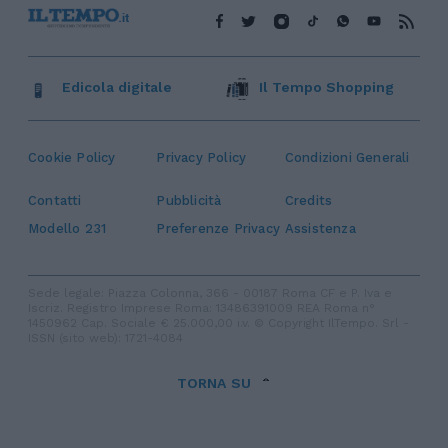
Edicola digitale
Il Tempo Shopping
Cookie Policy
Privacy Policy
Condizioni Generali
Contatti
Pubblicità
Credits
Modello 231
Preferenze Privacy
Assistenza
Sede legale: Piazza Colonna, 366 - 00187 Roma CF e P. Iva e
Iscriz. Registro Imprese Roma: 13486391009 REA Roma n°
1450962 Cap. Sociale € 25.000,00 i.v. © Copyright IlTempo. Srl -
ISSN (sito web): 1721-4084
TORNA SU