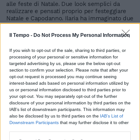
alle feste di Natale. Due look semplici da
realizzare e pensati proprio per festeggiare
Natale e Capodanno. Ilaria ha immaginato due
tipi di donna, una dai toni caldi, la carnagione
olivastra e gli occhi scuri; e l'altra dai toni
Il Tempo -
Do Not Process My Personal Information
freddi, i capelli, gli occhi e l'incarnato chiari.
Il look più caldo mette il focus sulle labbra, di
If you wish to opt-out of the sale, sharing to third parties, or
un rosso intenso, mentre dedica agli occhi
processing of your personal or sensitive information for
un look naturale, intensificando lo sguardo
targeted advertising by us, please use the below opt-out
grazie all'uso di una generosa dose di
section to confirm your selection. Please note that after your
mascara. Una buona base, con un velo di
opt-out request is processed you may continue seeing
correttore per correggere macchie e
interest-based ads based on personal information utilized by
discromie e illuminare la zona perioculare,
us or personal information disclosed to third parties prior to
your opt-out. You may separately opt-out of the further
sono fissati dalla cipria in una tonalità neutra,
disclosure of your personal information by third parties on the
adatta a tutti gli incarnati. Le gote sono
IAB’s list of downstream participants. This information may
illuminate dal Blush e gli occhi possono
also be disclosed by us to third parties on the
IAB’s List of
essere resi più intensi e profondi in modo
Downstream Participants
that may further disclose it to other
molto naturale. Abbondiamo col mascara e
third parties.
sulle labbra via libera al rosso più intenso