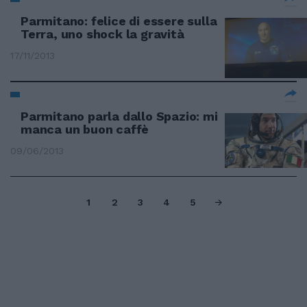
Parmitano: felice di essere sulla
Terra, uno shock la gravità
17/11/2013
Parmitano parla dallo Spazio: mi
manca un buon caffè
09/06/2013
1
2
3
4
5