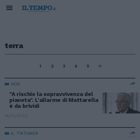
terra
1
2
3
4
5
SOS
"A rischio la sopravvivenza del
pianeta". L'allarme di Mattarella
è da brividi
18/12/2023
IL TIKTOKER