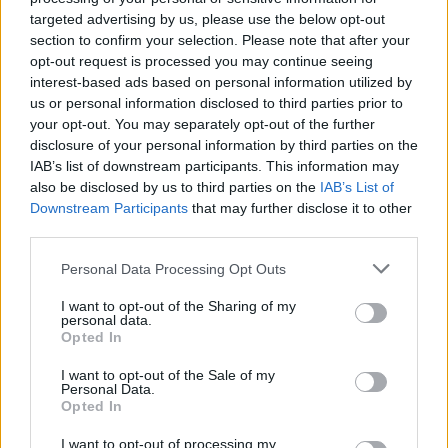
targeted advertising by us, please use the below opt-out
SUPER ECLISSI
section to confirm your selection. Please note that after your
opt-out request is processed you may continue seeing
La luna rossa dà spettacolo
interest-based ads based on personal information utilized by
29/07/2018
us or personal information disclosed to third parties prior to
your opt-out. You may separately opt-out of the further
disclosure of your personal information by third parties on the
NESSUN DANNO
IAB’s list of downstream participants. This information may
Stazione spaziale cinese,
also be disclosed by us to third parties on the
IAB’s List of
impatto nel Pacifico e detriti
Downstream Participants
that may further disclose it to other
nell'oceano
third parties.
08/04/2018
Personal Data Processing Opt Outs
I want to opt-out of the Sharing of my
PAURA TIANGONG-1
personal data.
Opted In
Stazione spaziale cinese, conto
alla rovescia per l'impatto sulla
I want to opt-out of the Sale of my
Terra
Personal Data.
Opted In
01/04/2018
I want to opt-out of processing my