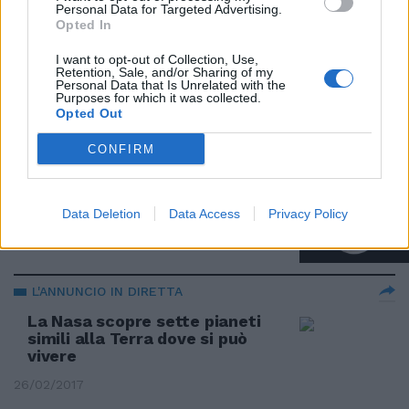
Personal Data for Targeted Advertising.
L'IMPATTO
Opted In
Stazione cinese verso la Terra:
I want to opt-out of Collection, Use,
ecco come proteggersi dai
Retention, Sale, and/or Sharing of my
frammenti
Personal Data that Is Unrelated with the
Purposes for which it was collected.
31/03/2018
Opted Out
CONFIRM
L'ULTIMA DELL'ANNO
Tutti col naso all'insù, c'è
l'eclissi di Luna
Data Deletion
Data Access
Privacy Policy
12/08/2017
L'ANNUNCIO IN DIRETTA
La Nasa scopre sette pianeti
simili alla Terra dove si può
vivere
26/02/2017