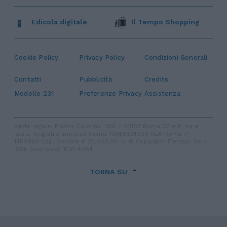
Edicola digitale
Il Tempo Shopping
Cookie Policy
Privacy Policy
Condizioni Generali
Contatti
Pubblicità
Credits
Modello 231
Preferenze Privacy
Assistenza
Sede legale: Piazza Colonna, 366 - 00187 Roma CF e P. Iva e
Iscriz. Registro Imprese Roma: 13486391009 REA Roma n°
1450962 Cap. Sociale € 25.000,00 i.v. © Copyright IlTempo. Srl -
ISSN (sito web): 1721-4084
TORNA SU