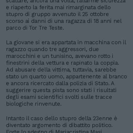
scattare, ancora una volta, l’allarme sicurezza
e riaperto la ferita mai rimarginata dello
stupro di gruppo avvenuto il 25 ottobre
scorso ai danni di una ragazza di 18 anni nel
parco di Tor Tre Teste.
La giovane si era appartata in macchina con il
ragazzo quando tre aggressori, due
marocchini e un tunisino, avevano rotto i
finestrini della vettura e rapinato la coppia.
Ad abusare della vittima, tuttavia, sarebbe
stato un quarto uomo, appartenente al branco
e ancora ricercato dalla polizia di Stato. A
suggerire questa pista sono stati i risultati
degli esami scientifici svolti sulle tracce
biologiche rinvenute.
Intanto il caso dello stupro della 23enne è
diventato argomento di dibattito politico.
Forte lo sdegno di Mariacristina Masi,