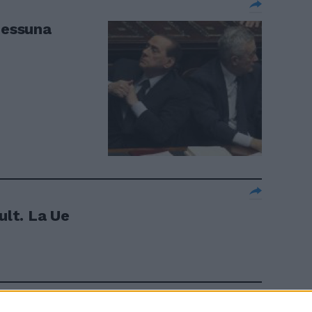
nessuna
ult. La Ue