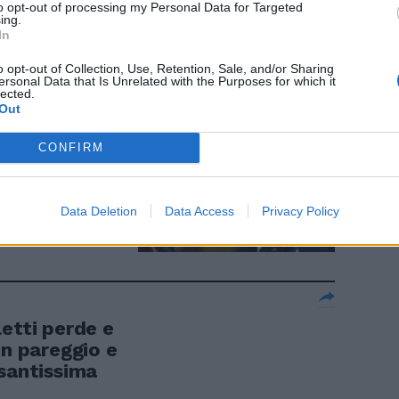
to opt-out of processing my Personal Data for Targeted
ing.
In
o opt-out of Collection, Use, Retention, Sale, and/or Sharing
ersonal Data that Is Unrelated with the Purposes for which it
e firme non ci
lected.
Out
CONFIRM
Data Deletion
Data Access
Privacy Policy
etti perde e
un pareggio e
esantissima