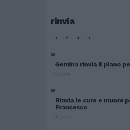
rinvia
1
2
3
Gemina rinvia il piano p
15/12/2012
Rinvia le cure e muore p
Francesco
17/06/2012