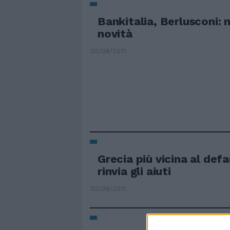
Bankitalia, Berlusconi: 
novità
30/09/2011
Grecia più vicina al defa
rinvia gli aiuti
30/09/2011