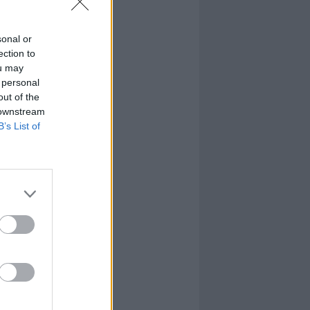
sonal or
ection to
ou may
 personal
out of the
 downstream
B’s List of