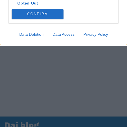
in ospedale. Le dichiarazioni ai giornalisti
Opted Out
CONFIRM
Data Deletion
Data Access
Privacy Policy
Dai blog