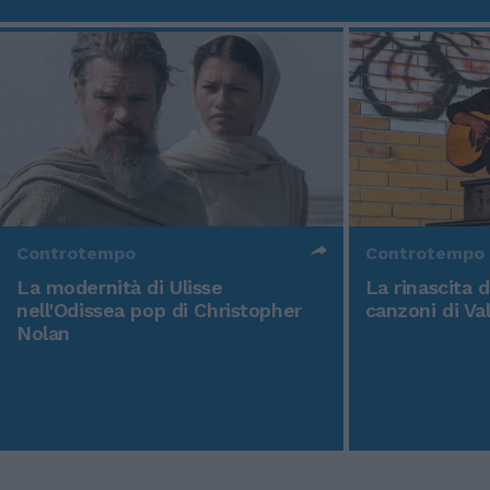
Controtempo
Controtempo
La modernità di Ulisse
La rinascita 
nell'Odissea pop di Christopher
canzoni di Va
Nolan