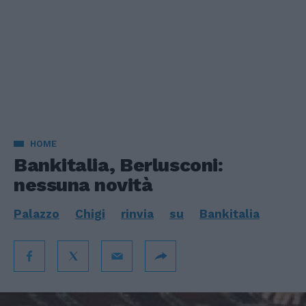
HOME
Bankitalia, Berlusconi:
nessuna novità
Palazzo
Chigi
rinvia
su
Bankitalia