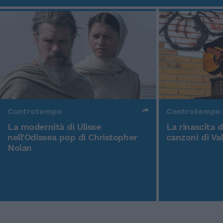
Controtempo
Controtempo
La modernità di Ulisse
La rinascita 
nell'Odissea pop di Christopher
canzoni di Va
Nolan