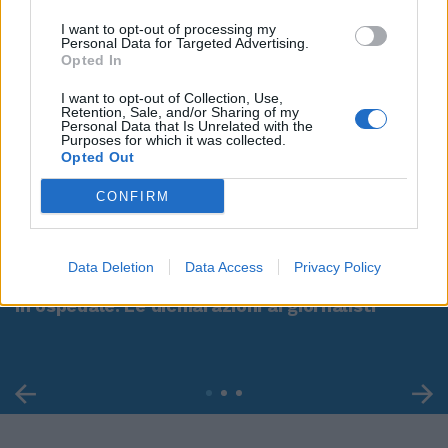
I want to opt-out of processing my
Personal Data for Targeted Advertising.
Opted In
I want to opt-out of Collection, Use,
Retention, Sale, and/or Sharing of my
Personal Data that Is Unrelated with the
Purposes for which it was collected.
Opted Out
CONFIRM
00:00
01:16
Data Deletion
Data Access
Privacy Policy
Leonardo Maria Del Vecchio dall'ex compagna
in ospedale. Le dichiarazioni ai giornalisti