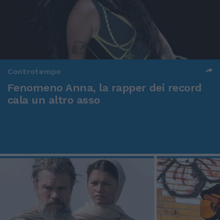
Controtempo
Fenomeno Anna, la rapper dei record
cala un altro asso