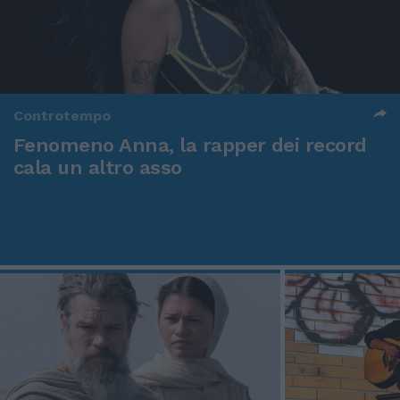
Controtempo
Fenomeno Anna, la rapper dei record
cala un altro asso