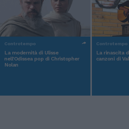
Controtempo
Controtempo
La modernità di Ulisse
La rinascita 
nell'Odissea pop di Christopher
canzoni di Va
Nolan