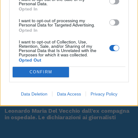
Personal Data.
Opted In
I want to opt-out of processing my
Personal Data for Targeted Advertising.
Opted In
I want to opt-out of Collection, Use,
Retention, Sale, and/or Sharing of my
Personal Data that Is Unrelated with the
Purposes for which it was collected.
Opted Out
CONFIRM
00:00
01:16
Data Deletion
Data Access
Privacy Policy
Leonardo Maria Del Vecchio dall'ex compagna
in ospedale. Le dichiarazioni ai giornalisti