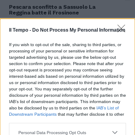
Pescara sconfitto a Sassuolo La
Reggina batte il Frosinone
06/03/2011
Il Tempo -
Do Not Process My Personal Information
If you wish to opt-out of the sale, sharing to third parties, or
SERIE B Reggina ko in casa,
processing of your personal or sensitive information for
Vicenza-Siena 2-2 Nel recupero
targeted advertising by us, please use the below opt-out
della 17ª giornata d'andata della
section to confirm your selection. Please note that after your
serie B, l'Albinoleffe ha
opt-out request is processed you may continue seeing
espugnato il campo della
interest-based ads based on personal information utilized by
Reggina vincendo 2-1.
us or personal information disclosed to third parties prior to
12/12/2010
your opt-out. You may separately opt-out of the further
disclosure of your personal information by third parties on the
IAB’s list of downstream participants. This information may
also be disclosed by us to third parties on the
IAB’s List of
Paolo Renzetti REGGIO CALABRIA
Downstream Participants
that may further disclose it to other
Si interrompe a Reggio Calabria
third parties.
la striscia positiva dei
biancazzurri che devono
Personal Data Processing Opt Outs