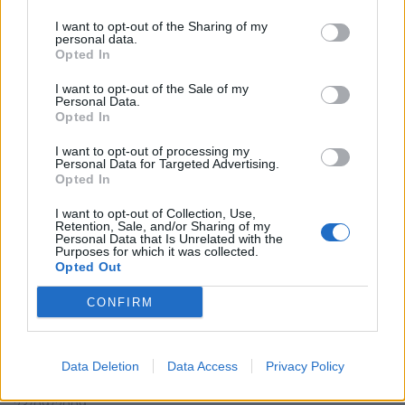
inchinarsi ad una Reggina più in
palla.
I want to opt-out of the Sharing of my
personal data.
17/10/2010
Opted In
I want to opt-out of the Sale of my
Personal Data.
Opted In
CALCIO SERIE B La Reggina batte
la Triestina La Reggina ha
I want to opt-out of processing my
battuto la Triestina 3-1 (1-1), nel
Personal Data for Targeted Advertising.
posticipo della 18/a giornata del
Opted In
campionato di calcio di serie B.
I want to opt-out of Collection, Use,
Retention, Sale, and/or Sharing of my
15/12/2009
Personal Data that Is Unrelated with the
Purposes for which it was collected.
Opted Out
CONFIRM
Franco Bovaio Il Frosinone non
fallisce l'appuntamento
casalingo con i tre punti e la sua
vittoria accentua ancora di più
Data Deletion
Data Access
Privacy Policy
la crisi della Reggina.
23/09/2009