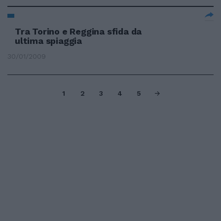
Tra Torino e Reggina sfida da
ultima spiaggia
30/01/2009
1
2
3
4
5