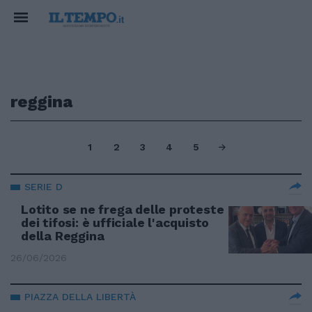
reggina
1
2
3
4
5
SERIE D
Lotito se ne frega delle proteste
dei tifosi: è ufficiale l'acquisto
della Reggina
26/06/2026
PIAZZA DELLA LIBERTÀ