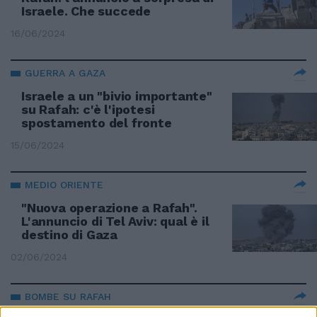
Israele. Che succede
16/06/2024
GUERRA A GAZA
Israele a un "bivio importante"
su Rafah: c'è l'ipotesi
spostamento del fronte
15/06/2024
MEDIO ORIENTE
"Nuova operazione a Rafah".
L'annuncio di Tel Aviv: qual è il
destino di Gaza
02/06/2024
BOMBE SU RAFAH