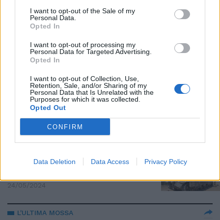
I want to opt-out of the Sale of my
"Israele se ne infischia dell'Onu".
Personal Data.
Rafah, la condanna di Orsini
Opted In
27/05/2024
I want to opt-out of processing my
Personal Data for Targeted Advertising.
Opted In
RAID
I want to opt-out of Collection, Use,
“Attacco di precisione”. Morte a
Retention, Sale, and/or Sharing of my
Rafah, la versione di Israele e le
Personal Data that Is Unrelated with the
Purposes for which it was collected.
pesanti accuse
Opted Out
27/05/2024
CONFIRM
MEDIO ORIENTE
"Tel Aviv si deve fermare". Rafah,
Data Deletion
Data Access
Privacy Policy
la Corte dell'Aja blocca Israele
24/05/2024
L'ULTIMA MOSSA