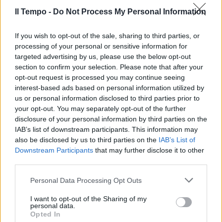
Alta tensione tra Israele ed
Egitto: il corridoio al confine
Il Tempo -
Do Not Process My Personal Information
rischia di causare un'escalation
If you wish to opt-out of the sale, sharing to third parties, or
30/05/2024
processing of your personal or sensitive information for
targeted advertising by us, please use the below opt-out
MEDIO ORIENTE IN FIAMME
section to confirm your selection. Please note that after your
opt-out request is processed you may continue seeing
Tank israeliani avanzano verso il
interest-based ads based on personal information utilized by
cuore di Rafah: è caccia ad
Hamas
us or personal information disclosed to third parties prior to
your opt-out. You may separately opt-out of the further
28/05/2024
disclosure of your personal information by third parties on the
IAB’s list of downstream participants. This information may
also be disclosed by us to third parties on the
IAB’s List of
DOPO LA STRAGE
Downstream Participants
that may further disclose it to other
"Esame di coscienza, massacro
third parties.
che dura da mesi": Rafah, la
condanna di Alemanno
Personal Data Processing Opt Outs
28/05/2024
I want to opt-out of the Sharing of my
personal data.
Opted In
ESCALATION