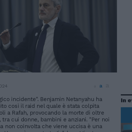
a
a
024
a
gico incidente". Benjamin Netanyahu ha
In 
ito così il raid nel quale è stata colpita
li a Rafah, provocando la morte di oltre
 tra cui donne, bambini e anziani. "Per noi
a non coinvolta che viene uccisa è una