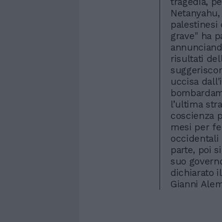
tragedia, p
Netanyahu, 
palestinesi 
grave" ha pa
annunciando
risultati de
suggeriscono
uccisa dall
bombardamen
l’ultima str
coscienza p
mesi per fe
occidentali 
parte, poi s
suo governo 
dichiarato i
Gianni Ale