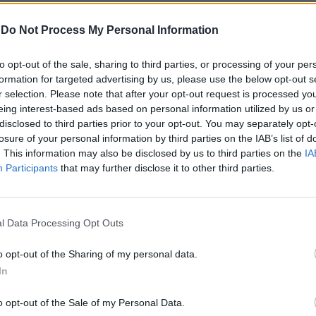
-
Do Not Process My Personal Information
"Raid è un tragico
incidente". Rafah,
to opt-out of the sale, sharing to third parties, or processing of your per
Netanyahu fa mea culpa
formation for targeted advertising by us, please use the below opt-out s
r selection. Please note that after your opt-out request is processed y
eing interest-based ads based on personal information utilized by us or
disclosed to third parties prior to your opt-out. You may separately opt-
losure of your personal information by third parties on the IAB’s list of
. This information may also be disclosed by us to third parties on the
IA
Participants
that may further disclose it to other third parties.
l Data Processing Opt Outs
 che, dopo l’orrore dell’attacco terroristico
e, qualcosa di folle e inumano sta
o opt-out of the Sharing of my personal data.
n modo mostruoso nella striscia di Gaza e
In
colare a Rafah. L’attacco terroristico di
ato un giorno, il massacro nella striscia
o opt-out of the Sale of my Personal Data.
a da mesi e peggiora giorno dopo giorno,