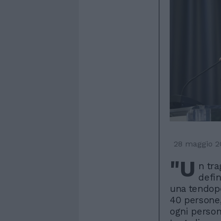
28 maggio 2
"U
n tra
defin
una tendopo
40 persone,
ogni person