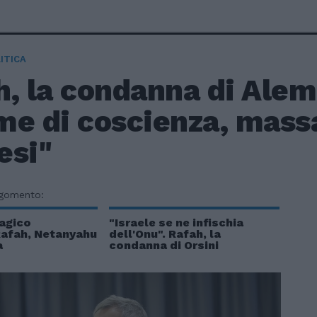
ITICA
h, la condanna di Ale
me di coscienza, mass
esi"
rgomento:
ragico
"Israele se ne infischia
Rafah, Netanyahu
dell'Onu". Rafah, la
a
condanna di Orsini