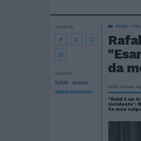
HOME
POL
Condividi:
Rafa
"Esa
da m
Esplora:
Rafah
Israele
Sullo stesso a
Gianni Alemanno
"Raid è un t
incidente". 
fa mea culp