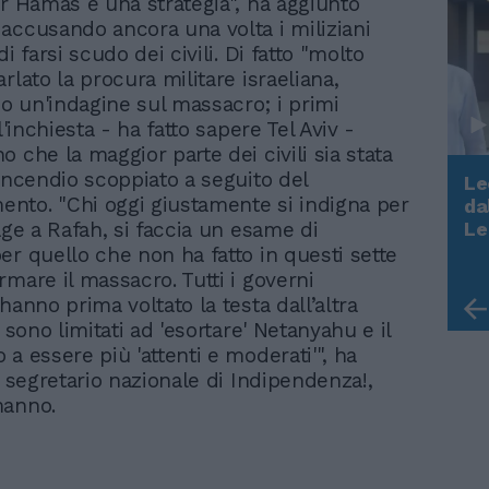
er Hamas è una strategia", ha aggiunto
accusando ancora una volta i miliziani
di farsi scudo dei civili. Di fatto "molto
rlato la procura militare israeliana,
 un'indagine sul massacro; i primi
ll'inchiesta - ha fatto sapere Tel Aviv -
 che la maggior parte dei civili sia stata
'incendio scoppiato a seguito del
Le
to. "Chi oggi giustamente si indigna per
da
Rudy Giuliani a Come States?
age a Rafah, si faccia un esame di
Le
Trump, Meloni e la strategia
er quello che non ha fatto in questi sette
americana
rmare il massacro. Tutti i governi
hanno prima voltato la testa dall’altra
i sono limitati ad 'esortare' Netanyahu e il
a essere più 'attenti e moderati'", ha
l segretario nazionale di Indipendenza!,
manno.