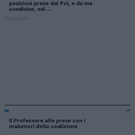
posizioni prese dal Pci, e da me
condivise, nel ...
29/08/2006
Il Professore alle prese con i
malumori della coalizione