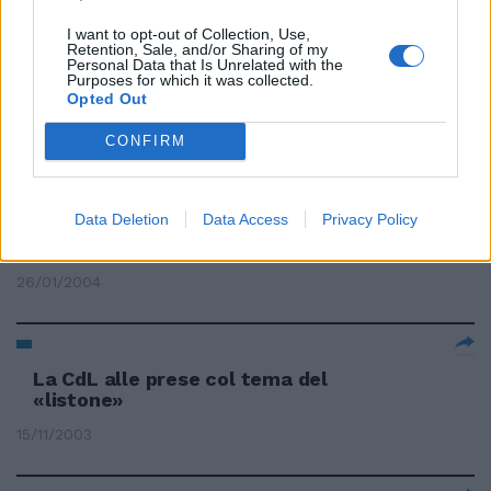
In teatro alle prese con Goldoni:
dal 13 aprile al 9 maggio Franca
I want to opt-out of Collection, Use,
Retention, Sale, and/or Sharing of my
Valeri sarà all'Eliseo di Roma con
Personal Data that Is Unrelated with the
...
Purposes for which it was collected.
Opted Out
06/04/2004
CONFIRM
LA JUVENTUS ALLE PRESE CON
Data Deletion
Data Access
Privacy Policy
IL PROCESSO PER DOPING E i
PROBLEMI DELLA SQUADRA
26/01/2004
La CdL alle prese col tema del
«listone»
15/11/2003