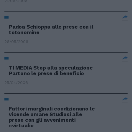
21/06/2006
Padoa Schioppa alle prese con il
totonomine
26/05/2006
TI MEDIA Stop alla speculazione
Partono le prese di beneficio
25/04/2006
Fattori marginali condizionano le
vicende umane Studiosi alle
prese con gli avvenimenti
«virtuali»