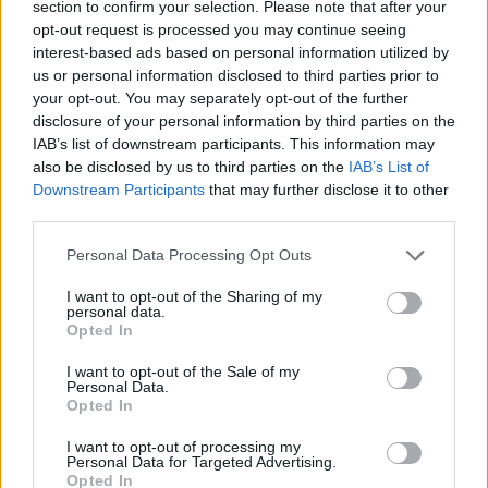
tariffe.
section to confirm your selection. Please note that after your
opt-out request is processed you may continue seeing
28/12/2004
interest-based ads based on personal information utilized by
us or personal information disclosed to third parties prior to
your opt-out. You may separately opt-out of the further
disclosure of your personal information by third parties on the
Una prese nome maschile,
IAB’s list of downstream participants. This information may
l'altra apprezzava «frusta e
also be disclosed by us to third parties on the
IAB’s List of
harem»
Downstream Participants
that may further disclose it to other
23/05/2004
third parties.
Personal Data Processing Opt Outs
I want to opt-out of the Sharing of my
OLTRE all'assenza di Stam,
personal data.
Mancini deve fare i conti con il
Opted In
forfait certo di Cesar alle prese
con uno stiramento muscolare.
I want to opt-out of the Sale of my
Personal Data.
19/04/2004
Opted In
I want to opt-out of processing my
Personal Data for Targeted Advertising.
Opted In