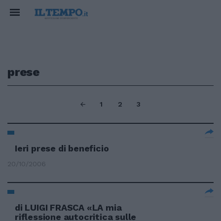
prese
1
2
3
Ieri prese di beneficio
20/10/2006
di LUIGI FRASCA «LA mia
riflessione autocritica sulle