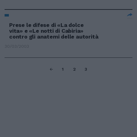
Prese le difese di «La dolce
vita» e «Le notti di Cabiria»
contro gli anatemi delle autorità
30/03/2003
1
2
3