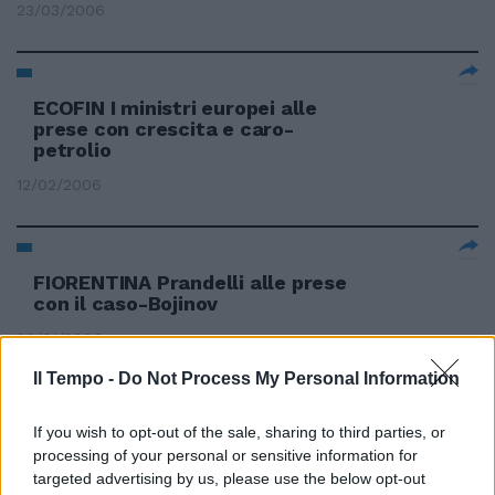
23/03/2006
ECOFIN I ministri europei alle
prese con crescita e caro-
petrolio
12/02/2006
FIORENTINA Prandelli alle prese
con il caso-Bojinov
30/01/2006
Il Tempo -
Do Not Process My Personal Information
If you wish to opt-out of the sale, sharing to third parties, or
IL 2005 sarà ancora un anno di
passione per le famiglie italiane,
processing of your personal or sensitive information for
alle prese con rincari di prezzi e
targeted advertising by us, please use the below opt-out