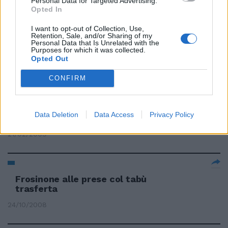
Personal Data for Targeted Advertising.
Opted In
Oggi federalismo in Aula
I want to opt-out of Collection, Use,
Retention, Sale, and/or Sharing of my
Calderoli alla prese con il nodo
Personal Data that Is Unrelated with the
autonomie
Purposes for which it was collected.
Opted Out
22/03/2009
CONFIRM
Siamo di nuovo alle prese con
Data Deletion
Data Access
Privacy Policy
l'emergenza
21/02/2009
Frosinone alle prese col tabù
trasferta
24/10/2008