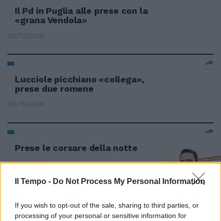
Il Pd in Puglia alle prese con la
«grana Vendola»
29/11/2009
Lucciole picchiano «collega»,
prese due romene
08/11/2009
Prese le corsare della notte
08/11/2009
Il Tempo -
Do Not Process My Personal Information
If you wish to opt-out of the sale, sharing to third parties, or
(...) Angela Merkel e Vladimir
Putin, rappresentanti dei due
processing of your personal or sensitive information for