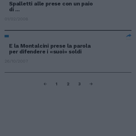
Spalletti alle prese con un paio
di ...
01/02/2008
E la Montalcini prese la parola
per difendere i «suoi» soldi
26/10/2007
1
2
3