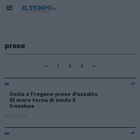
prese
1
2
3
Ostia e Fregene prese d'assalto
Al mare torna di moda il
freesbee
11/04/2010