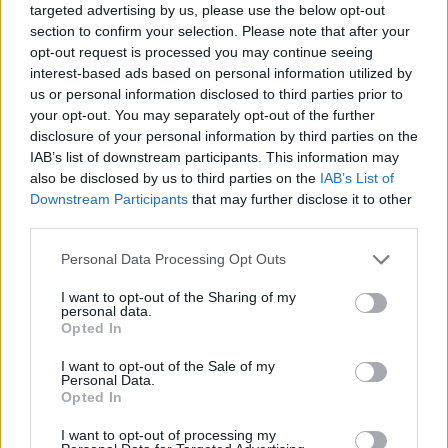
Stati massimamente
targeted advertising by us, please use the below opt-out
responsabili di quell'esplosione
section to confirm your selection. Please note that after your
di follia distruttiva, che prese le
opt-out request is processed you may continue seeing
mosse proprio col fare a pezzi
interest-based ads based on personal information utilized by
Polonia e polacchi.
us or personal information disclosed to third parties prior to
your opt-out. You may separately opt-out of the further
06/09/2009
disclosure of your personal information by third parties on the
IAB’s list of downstream participants. This information may
also be disclosed by us to third parties on the
IAB’s List of
Downstream Participants
that may further disclose it to other
Simona e Fabrizio: pugni e insulti
third parties.
08/08/2009
Personal Data Processing Opt Outs
I want to opt-out of the Sharing of my
personal data.
Quanto piacevano agli antichi le
Opted In
bestie di fantasia «assemblate»
con parti prese un po' qua e un
I want to opt-out of the Sale of my
Personal Data.
po' là.
Opted In
16/06/2009
I want to opt-out of processing my