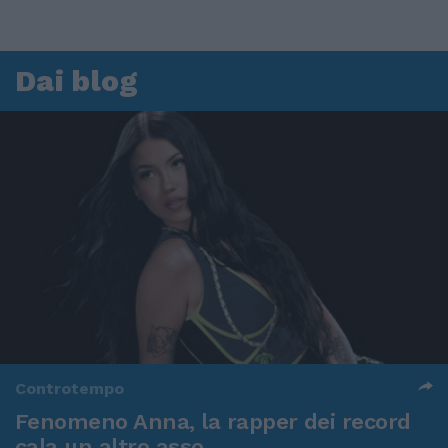
Dai blog
Controtempo
Fenomeno Anna, la rapper dei record
cala un altro asso