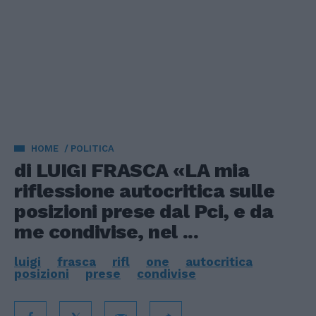
HOME
POLITICA
di LUIGI FRASCA «LA mia
riflessione autocritica sulle
posizioni prese dal Pci, e da
me condivise, nel ...
luigi
frasca
rifl
one
autocritica
posizioni
prese
condivise