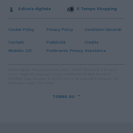
Edicola digitale
Il Tempo Shopping
Cookie Policy
Privacy Policy
Condizioni Generali
Contatti
Pubblicità
Credits
Modello 231
Preferenze Privacy
Assistenza
Sede legale: Piazza Colonna, 366 - 00187 Roma CF e P. Iva e
Iscriz. Registro Imprese Roma: 13486391009 REA Roma n°
1450962 Cap. Sociale € 25.000,00 i.v. © Copyright IlTempo. Srl -
ISSN (sito web): 1721-4084
TORNA SU