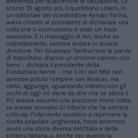
ammenda per quell'errore di valutazione. Lo
scorso 25 agosto poi, il quotidiano Libero, in
un editoriale del vicedirettore Renato Farina,
aveva chiesto al presidente di dichiarare una
volta che il «comunismo è stato un male
assoluto». E il messaggio di ieri, anche se
indirettamente, sembra andare in questa
direzione. Per Giuseppe Tamburrano le parole
di Napolitano «hanno un enorme valore». «So
bene - dichiara il presidente della
Fondazione Nenni - che il Pci del 1956 non
avrebbe potuto rompere con Mosca», ma
certo, aggiunge, «guardando indietro con gli
occhi di oggi mi viene da dire che se allora il
Pci avesse assunto una posizione meno netta,
se avesse prevalso Di Vittorio che ha sempre
criticato l'intervento sovietico a reprimere la
rivolta popolare ungherese, forse avremmo
avuto una storia diversa dell'Italia e della
sinistra italiana...». Anche per questo la