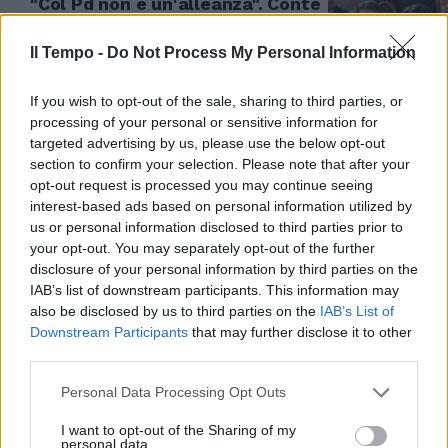
"Col Pd non è un'alleanza". Conte
vuole fare il leader
Il Tempo -
Do Not Process My Personal Information
15/09/2025
If you wish to opt-out of the sale, sharing to third parties, or
DOPO LA COMUNICAZIONE...
processing of your personal or sensitive information for
"Manca un proposta
targeted advertising by us, please use the below opt-out
comprensibile". Altra sciabolata
section to confirm your selection. Please note that after your
di Gruber a Schlein
opt-out request is processed you may continue seeing
interest-based ads based on personal information utilized by
15/09/2025
us or personal information disclosed to third parties prior to
your opt-out. You may separately opt-out of the further
REGIONALI TOSCANA
disclosure of your personal information by third parties on the
IAB’s list of downstream participants. This information may
Bufera sul Pd, sparita dalle liste:
also be disclosed by us to third parties on the
IAB’s List of
"Non rispetta la parità di
Downstream Participants
that may further disclose it to other
genere"
third parties.
15/09/2025
Personal Data Processing Opt Outs
ECCO I DEMOCRATICI
I want to opt-out of the Sharing of my
personal data.