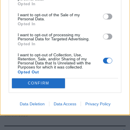
Censura rossa, l'ultima vittima è
Opted In
Zangrillo: "Insulti alla Festa
dell’Unità"
I want to opt-out of the Sale of my
Personal Data.
14/09/2025
Opted In
I want to opt-out of processing my
Personal Data for Targeted Advertising.
IL CASO DI TORINO
Opted In
"Starà facendo...": la battuta
sessista che scuote il Pd.
I want to opt-out of Collection, Use,
Retention, Sale, and/or Sharing of my
Chieste le dimissioni di Pera
Personal Data that Is Unrelated with the
Purposes for which it was collected.
11/09/2025
Opted Out
CONFIRM
SONDAGGIO BOMBA
Pd a picco e Schlein superata da
Conte. Ma la doccia fredda dem
Data Deletion
Data Access
Privacy Policy
è alle regionali
06/09/2025