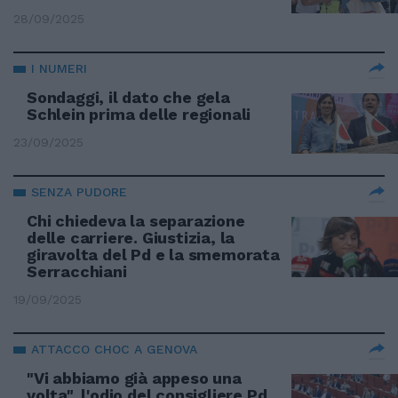
28/09/2025
I NUMERI
Sondaggi, il dato che gela
Schlein prima delle regionali
23/09/2025
SENZA PUDORE
Chi chiedeva la separazione
delle carriere. Giustizia, la
giravolta del Pd e la smemorata
Serracchiani
19/09/2025
ATTACCO CHOC A GENOVA
"Vi abbiamo già appeso una
volta", l'odio del consigliere Pd