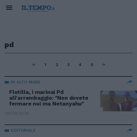
pd
1
2
3
4
5
IN ALTO MARE
Flotilla, i marinai Pd
all'arrembaggio: "Non dovete
fermare noi ma Netanyahu"
28/09/2025
EDITORIALE