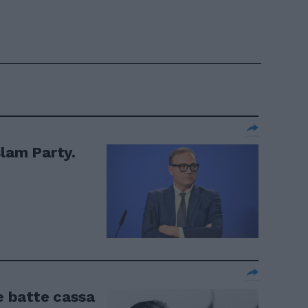
slam Party.
 e batte cassa