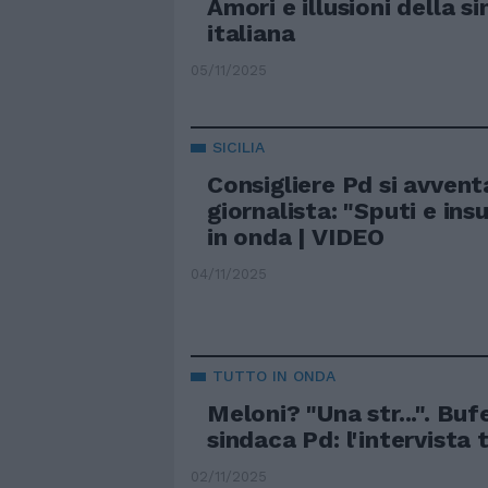
Amori e illusioni della si
italiana
05/11/2025
SICILIA
Consigliere Pd si avvent
giornalista: "Sputi e insu
in onda | VIDEO
04/11/2025
TUTTO IN ONDA
Meloni? "Una str...". Buf
sindaca Pd: l'intervista 
02/11/2025