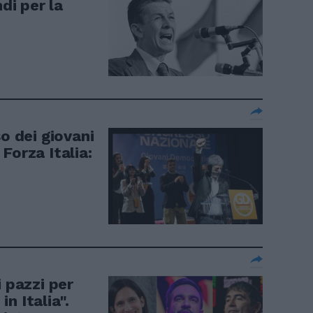
ndi per la
so dei giovani
Forza Italia:
i pazzi per
n Italia".