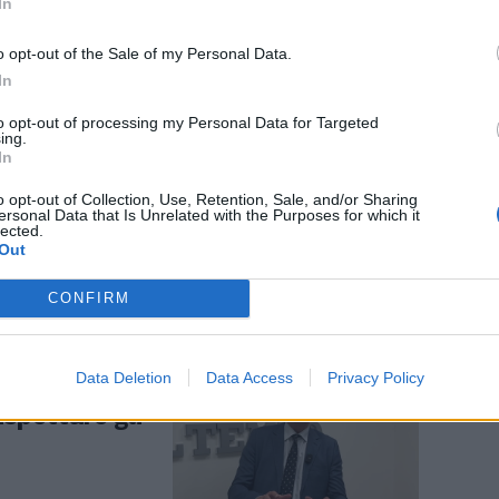
In
o opt-out of the Sale of my Personal Data.
In
to opt-out of processing my Personal Data for Targeted
e Schlein
ing.
viani. E ora i
In
o opt-out of Collection, Use, Retention, Sale, and/or Sharing
ersonal Data that Is Unrelated with the Purposes for which it
lected.
Out
CONFIRM
sinistra
Data Deletion
Data Access
Privacy Policy
che nel Pd
ispettare gli