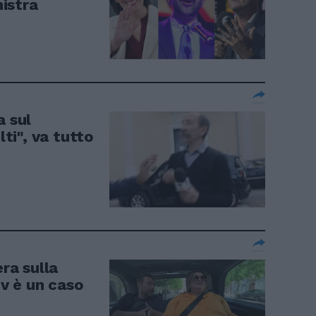
nistra
a sul
lti", va tutto
era sulla
tv è un caso