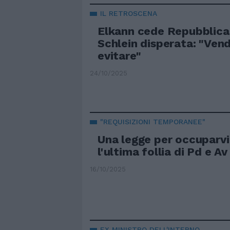
IL RETROSCENA
Elkann cede Repubblica
Schlein disperata: "Vend
evitare"
24/10/2025
"REQUISIZIONI TEMPORANEE"
Una legge per occuparvi
l'ultima follia di Pd e Av
16/10/2025
EX MINISTRO DELL'INTERNO