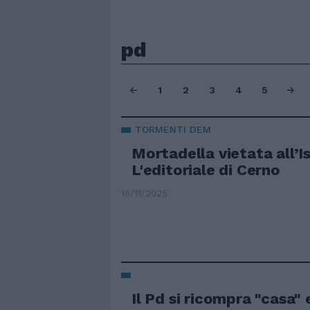
pd
1
2
3
4
5
TORMENTI DEM
Mortadella vietata all’I
L'editoriale di Cerno
15/11/2025
Il Pd si ricompra "casa"