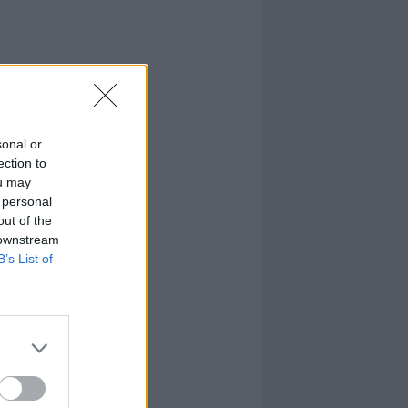
sonal or
ection to
ou may
 personal
out of the
 downstream
B’s List of