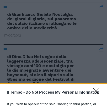
di Gianfranco Giubilo Nostalgia
dei giorni di gloria, sul panorama
del calcio italiano si allungano le
ombre della mediocrità.
17/06/2012
di Dina D'Isa Nel segno della
leggerezza adolescenziale, tra
vintage anni '60 e nostalgia per
le disimpegnate avventure dei
boyscout, si alza il sipario sulla
65esima edizione del Festival di
Cannes con il film d'apertura
«Moonrise Kingdom».
Il Tempo -
Do Not Process My Personal Information
20/05/2012
If you wish to opt-out of the sale, sharing to third parties, or