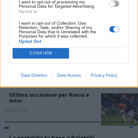
I want to opt-out of processing my
nostalgia è un sentimento
Personal Data for Targeted Advertising.
mortifero.
Opted In
02/10/2011
I want to opt-out of Collection, Use,
Retention, Sale, and/or Sharing of my
Personal Data that Is Unrelated with the
Purposes for which it was collected.
Opted Out
I luoghi più lontani Travolta dalla
guerra la nostalgia degli affetti
CONFIRM
diventa sofferenza
14/08/2011
Data Deletion
Data Access
Privacy Policy
Ultima occasione per Roma e
Inter
24/04/2011
La nostalgia fa bene a Balotelli