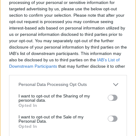
processing of your personal or sensitive information for
targeted advertising by us, please use the below opt-out
Il proporzionale non è nostalgia
section to confirm your selection. Please note that after your
opt-out request is processed you may continue seeing
22/01/2012
interest-based ads based on personal information utilized by
us or personal information disclosed to third parties prior to
your opt-out. You may separately opt-out of the further
disclosure of your personal information by third parties on the
Con Fiorello torna la nostalgia
IAB’s list of downstream participants. This information may
dei varietà Rai
also be disclosed by us to third parties on the
IAB’s List of
20/11/2011
Downstream Participants
that may further disclose it to other
third parties.
Personal Data Processing Opt Outs
Nostalgia del bello Dai frutti di
I want to opt-out of the Sharing of my
una volta alla stilografica
personal data.
Opted In
16/10/2011
I want to opt-out of the Sale of my
Personal Data.
Opted In
di RAFFAELE IANNUZZI La