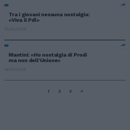
Tra i giovani nessuna nostalgia:
«Viva il Pdl»
15/03/2009
Mantini: «Ho nostalgia di Prodi
ma non dell'Unione»
18/01/2009
1
2
3